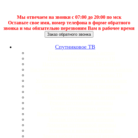
Мы отвечаем на звонки с 07:00 до 20:00 по мск
Оставьте свое имя, номер телефона в форме обратного
звонка и мы обязательно перезвоним Вам в рабочее время
Заказ обратного звонка
Спутниковое ТВ
Установка спутниковых антенн
Подключение спутникового ТВ
Настройка спутниковых ТВ-каналов
Настройка национальных спутниковых каналов
Спутниковая антенна на несколько ТВ
Установка спутниковой антенны на крыше
Обновление спутниковых ресиверов
Установка антенны на несколько спутников
Настройка спутниковых антенн
Ремонт спутниковой антенны
Сервис спутниковых антенн
Вызов мастера по спутниковым антеннам
Монтаж спутниковой антенны
Демонтаж спутниковой антенны
Установка и настройка Hotbird
Замена кабеля спутниковой антенны