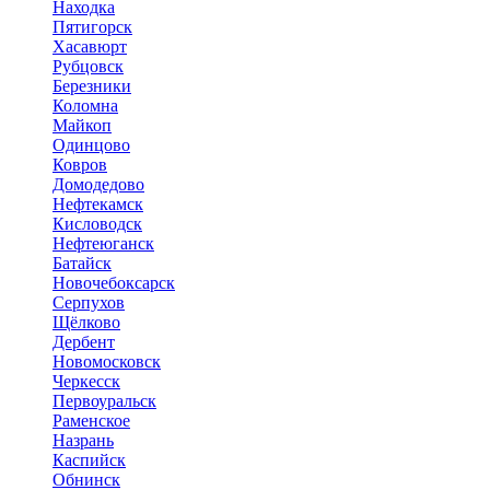
Находка
Пятигорск
Хасавюрт
Рубцовск
Березники
Коломна
Майкоп
Одинцово
Ковров
Домодедово
Нефтекамск
Кисловодск
Нефтеюганск
Батайск
Новочебоксарск
Серпухов
Щёлково
Дербент
Новомосковск
Черкесск
Первоуральск
Раменское
Назрань
Каспийск
Обнинск