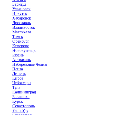
Барнаул
Ульяновск
Иркутск
Хабаровск
Ярославль
Владивосток
Махачкала
Томск
Оренбург
Кемерово
Новокузнецк
Рязань
Астрахань
Набережные Челны
Пенза
Липецк
Киров
Чебоксары
Тула
Калининград
Балашиха
Курск
Севастополь
Улан-Удэ