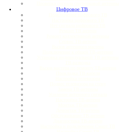
Проверка сигнала спутниковой антенны
Цифровое ТВ
Подключение цифрового ТВ
Настройка цифрового ТВ
Нет сигнала цифрового ТВ
Ремонт ТВ антенн
Ремонт коллективной антенны
Сервис ТВ-антенн
Вызов антенного мастера
Подключение к общей ТВ-антенне
Установка индивидуальной ТВ антенны
ТВ-разводка
Вызов мастера по ремонту ТВ-антенн
Прокладка ТВ-кабеля
Настройка телевизора
Подвес телевизора на стену
Замена ТВ-антенны
Усиление антенного сигнала
Настройка ТВ-антенн
Монтаж ТВ-антенн
Демонтаж ТВ-антенн
Обслуживание ТВ-антенн
Диагностика ТВ-антенн
Настройка и подключение Смарт ТВ
Настройка Смарт ТВ