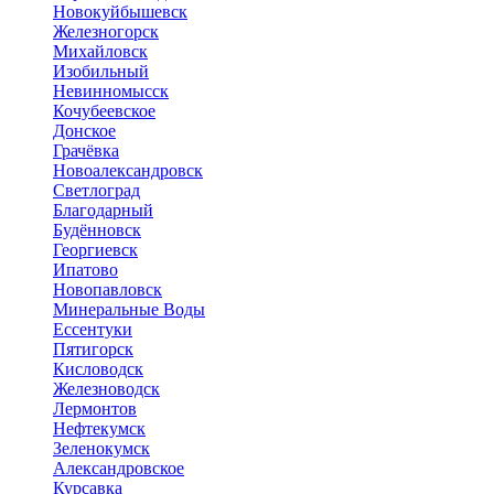
Новокуйбышевск
Железногорск
Михайловск
Изобильный
Невинномысск
Кочубеевское
Донское
Грачёвка
Новоалександровск
Светлоград
Благодарный
Будённовск
Георгиевск
Ипатово
Новопавловск
Минеральные Воды
Ессентуки
Пятигорск
Кисловодск
Железноводск
Лермонтов
Нефтекумск
Зеленокумск
Александровское
Курсавка