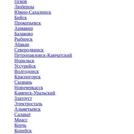
Псков
Люберцы
Южно-Сахалинск
Бийск
Прокопьевск
Армавир
Балаково
Рыбинск
Абакан
Северодвинск
Петропавловск-Камчатский
Норильск
Уссурийск
Волгодонск
Красногорск
Сызрань
Новочеркасск
Каменск-Уральский
Златоуст
Электросталь
Альметьевск
Салават
Миасс
Керчь
Копейск