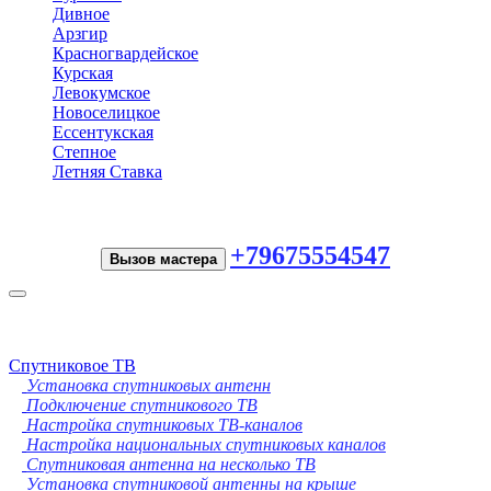
Дивное
Арзгир
Красногвардейское
Курская
Левокумское
Новоселицкое
Ессентукская
Степное
Летняя Ставка
+79675554547
Вызов мастера
Toggle
navigation
Спутниковое ТВ
Установка спутниковых антенн
Подключение спутникового ТВ
Настройка спутниковых ТВ-каналов
Настройка национальных спутниковых каналов
Спутниковая антенна на несколько ТВ
Установка спутниковой антенны на крыше