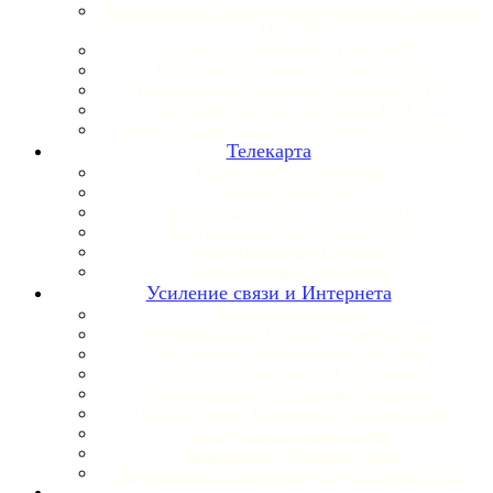
Вызов мастера для ремонта спутниковой антенны
МТС ТВ
Сервис спутниковых антенн МТС
Продажа спутниковых антенн МТС
Настройка спутниковых ресиверов МТС
Настройка модуля доступа МТС ТВ
Цены на комплекты Спутникового ТВ МТС
Телекарта
Подключение Телекарты
Обмен Телекарты
Установка антенны Телекарта ТВ
Настройка антенн Телекарта ТВ
Ремонт антенны Телекарта
Перенастройка Телекарты
Усиление связи и Интернета
Домашний интернет
Беспроводной Интернет в часный дом
Беспроводной Интернет в квартире
Купить беспроводной 4G Интернет
Подключение Wi-Fi в доме, квартире
Беспроводной Интернет в сельском дом
Настройка локальной сети
Установка видеонаблюдения
Подключение к беспроводному Интернету 4G