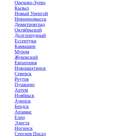
Орехово-Зуево
Кызыл
Новый Уренгой
Невинномысск
Димитровград
Октябрьский
Долгопрудный
Ессентуки
Камышин
Муром
Жуковский
Евпатория
Новошахтинск
Северск
Реутов
Пушкино
Артем
Ноябрьск
Ачинск
Бердск
Арзамас
Елец
Элиста
Ногинск
Сергиев Посад