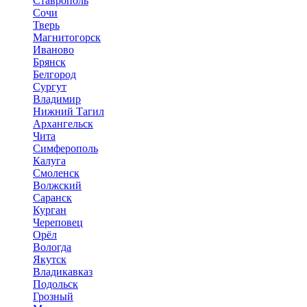
Ставрополь
Сочи
Тверь
Магнитогорск
Иваново
Брянск
Белгород
Сургут
Владимир
Нижний Тагил
Архангельск
Чита
Симферополь
Калуга
Смоленск
Волжский
Саранск
Курган
Череповец
Орёл
Вологда
Якутск
Владикавказ
Подольск
Грозный