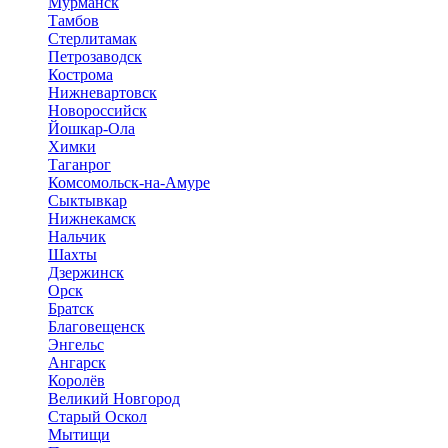
Мурманск
Тамбов
Стерлитамак
Петрозаводск
Кострома
Нижневартовск
Новороссийск
Йошкар-Ола
Химки
Таганрог
Комсомольск-на-Амуре
Сыктывкар
Нижнекамск
Нальчик
Шахты
Дзержинск
Орск
Братск
Благовещенск
Энгельс
Ангарск
Королёв
Великий Новгород
Старый Оскол
Мытищи