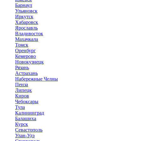
Барнаул
Ульяновск
Иркутск
Хабаровск
Ярославль
Владивосток
Махачкала
Томск
Оренбург
Кемерово
Новокузнецк
Рязань
Астрахань
Набережные Челны
Пенза
Липецк
Киров
Чебоксары
Тула
Калининград
Балашиха
Курск
Севастополь
Улан-Удэ