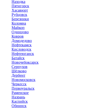
Находка
Пятигорск
Хасавюрт
Рубцовск
Березники
Коломна
Майкоп
Одинцово
Ковров
Домодедово
Нефтекамск
Кисловодск
Нефтеюганск
Батайск
Новочебоксарск
Серпухов
Щёлково
Дербент
Новомосковск
Черкесск
Первоуральск
Раменское
Назрань
Каспийск
Обнинск