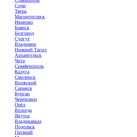
Ставрополь
Сочи
Тверь
Магнитогорск
Иваново
Брянск
Белгород
Сургут
Владимир
Нижний Тагил
Архангельск
Чита
Симферополь
Калуга
Смоленск
Волжский
Саранск
Курган
Череповец
Орёл
Вологда
Якутск
Владикавказ
Подольск
Грозный