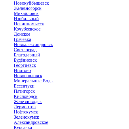
Новокуйбышевск
Железногорск
Михайловск
Изобильный
Невинномысск
Кочубеевское
Донское
Грачёвка
Новоалександровск
Светлоград
Благодарный
Будённовск
Георгиевск
Ипатово
Новопавловск
Минеральные Воды
Ессентуки
Пятигорск
Кисловодск
Железноводск
Лермонтов
Нефтекумск
Зеленокумск
Александровское
Курсавка