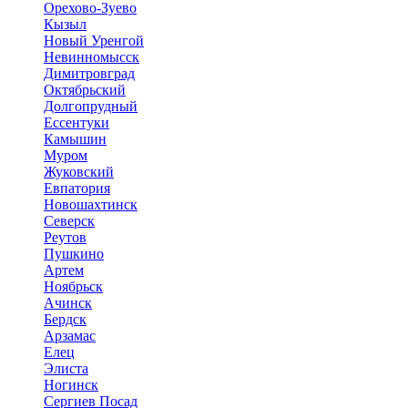
Орехово-Зуево
Кызыл
Новый Уренгой
Невинномысск
Димитровград
Октябрьский
Долгопрудный
Ессентуки
Камышин
Муром
Жуковский
Евпатория
Новошахтинск
Северск
Реутов
Пушкино
Артем
Ноябрьск
Ачинск
Бердск
Арзамас
Елец
Элиста
Ногинск
Сергиев Посад