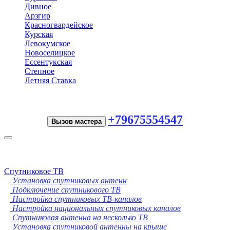
Дивное
Арзгир
Красногвардейское
Курская
Левокумское
Новоселицкое
Ессентукская
Степное
Летняя Ставка
+79675554547
Вызов мастера
Toggle
navigation
Спутниковое ТВ
Установка спутниковых антенн
Подключение спутникового ТВ
Настройка спутниковых ТВ-каналов
Настройка национальных спутниковых каналов
Спутниковая антенна на несколько ТВ
Установка спутниковой антенны на крыше