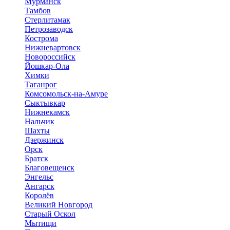
Мурманск
Тамбов
Стерлитамак
Петрозаводск
Кострома
Нижневартовск
Новороссийск
Йошкар-Ола
Химки
Таганрог
Комсомольск-на-Амуре
Сыктывкар
Нижнекамск
Нальчик
Шахты
Дзержинск
Орск
Братск
Благовещенск
Энгельс
Ангарск
Королёв
Великий Новгород
Старый Оскол
Мытищи