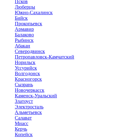
Псков
Люберцы
Южно-Сахалинск
Бийск
Прокопьевск
Армавир
Балаково
Рыбинск
Абакан
Северодвинск
Петропавловск-Камчатский
Норильск
Уссурийск
Волгодонск
Красногорск
Сызрань
Новочеркасск
Каменск-Уральский
Златоуст
Электросталь
Альметьевск
Салават
Миасс
Керчь
Копейск