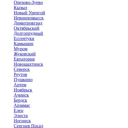
Орехово-Зуево
Кызыл
Новый Уренгой
Невинномысск
Димитровград
Октябрьский
Долгопрудный
Ессентуки
Камышин
Муром
Жуковский
Евпатория
Новошахтинск
Северск
Реутов
Пушкино
Артем
Ноябрьск
Ачинск
Бердск
Арзамас
Елец
Элиста
Ногинск
Сергиев Посад