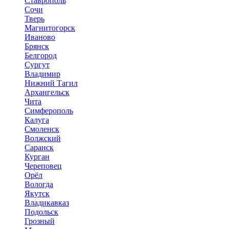
Ставрополь
Сочи
Тверь
Магнитогорск
Иваново
Брянск
Белгород
Сургут
Владимир
Нижний Тагил
Архангельск
Чита
Симферополь
Калуга
Смоленск
Волжский
Саранск
Курган
Череповец
Орёл
Вологда
Якутск
Владикавказ
Подольск
Грозный