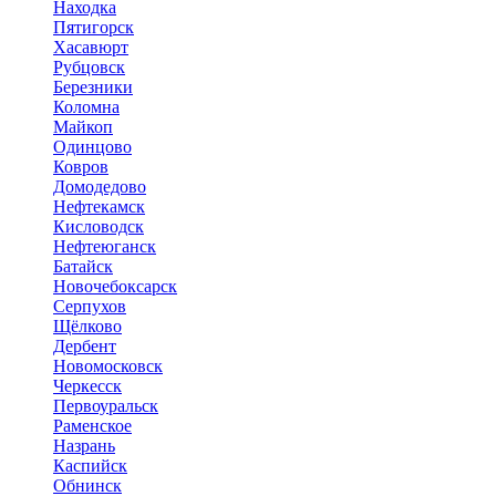
Находка
Пятигорск
Хасавюрт
Рубцовск
Березники
Коломна
Майкоп
Одинцово
Ковров
Домодедово
Нефтекамск
Кисловодск
Нефтеюганск
Батайск
Новочебоксарск
Серпухов
Щёлково
Дербент
Новомосковск
Черкесск
Первоуральск
Раменское
Назрань
Каспийск
Обнинск