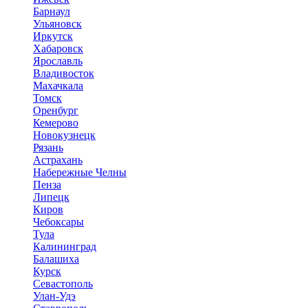
Барнаул
Ульяновск
Иркутск
Хабаровск
Ярославль
Владивосток
Махачкала
Томск
Оренбург
Кемерово
Новокузнецк
Рязань
Астрахань
Набережные Челны
Пенза
Липецк
Киров
Чебоксары
Тула
Калининград
Балашиха
Курск
Севастополь
Улан-Удэ