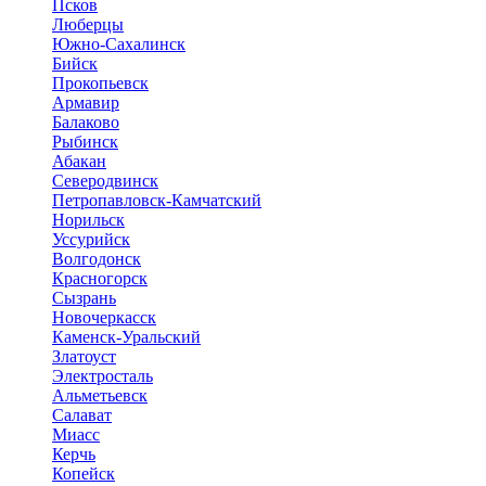
Псков
Люберцы
Южно-Сахалинск
Бийск
Прокопьевск
Армавир
Балаково
Рыбинск
Абакан
Северодвинск
Петропавловск-Камчатский
Норильск
Уссурийск
Волгодонск
Красногорск
Сызрань
Новочеркасск
Каменск-Уральский
Златоуст
Электросталь
Альметьевск
Салават
Миасс
Керчь
Копейск