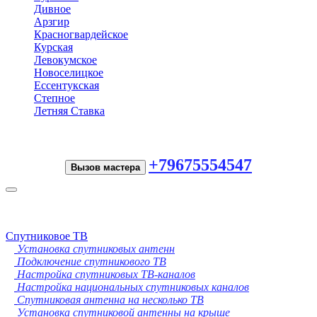
Дивное
Арзгир
Красногвардейское
Курская
Левокумское
Новоселицкое
Ессентукская
Степное
Летняя Ставка
+79675554547
Вызов мастера
Toggle
navigation
Спутниковое ТВ
Установка спутниковых антенн
Подключение спутникового ТВ
Настройка спутниковых ТВ-каналов
Настройка национальных спутниковых каналов
Спутниковая антенна на несколько ТВ
Установка спутниковой антенны на крыше