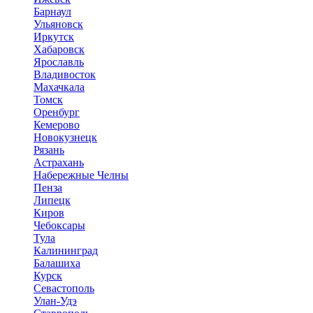
Барнаул
Ульяновск
Иркутск
Хабаровск
Ярославль
Владивосток
Махачкала
Томск
Оренбург
Кемерово
Новокузнецк
Рязань
Астрахань
Набережные Челны
Пенза
Липецк
Киров
Чебоксары
Тула
Калининград
Балашиха
Курск
Севастополь
Улан-Удэ