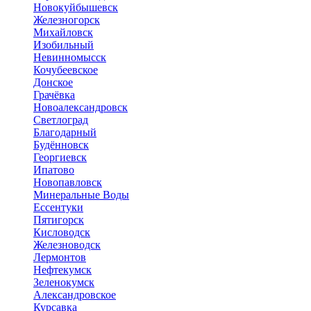
Новокуйбышевск
Железногорск
Михайловск
Изобильный
Невинномысск
Кочубеевское
Донское
Грачёвка
Новоалександровск
Светлоград
Благодарный
Будённовск
Георгиевск
Ипатово
Новопавловск
Минеральные Воды
Ессентуки
Пятигорск
Кисловодск
Железноводск
Лермонтов
Нефтекумск
Зеленокумск
Александровское
Курсавка