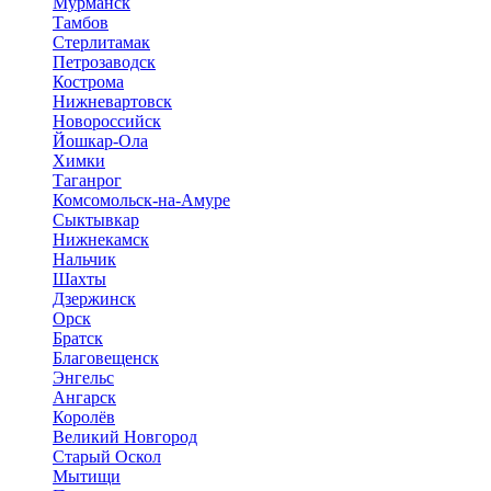
Мурманск
Тамбов
Стерлитамак
Петрозаводск
Кострома
Нижневартовск
Новороссийск
Йошкар-Ола
Химки
Таганрог
Комсомольск-на-Амуре
Сыктывкар
Нижнекамск
Нальчик
Шахты
Дзержинск
Орск
Братск
Благовещенск
Энгельс
Ангарск
Королёв
Великий Новгород
Старый Оскол
Мытищи