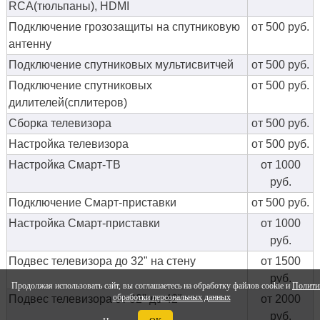
RCA(тюльпаны), HDMI
Подключение грозозащиты на спутниковую
от 500 руб.
антенну
Подключение спутниковых мультисвитчей
от 500 руб.
Подключение спутниковых
от 500 руб.
дилителей(сплитеров)
Сборка телевизора
от 500 руб.
Настройка телевизора
от 500 руб.
Настройка Смарт-ТВ
от 1000
руб.
Подключение Смарт-приставки
от 500 руб.
Настройка Смарт-приставки
от 1000
руб.
Подвес телевизора до 32" на стену
от 1500
руб.
Продолжая использовать сайт, вы соглашаетесь на обработку файлов cookie и
Полити
обработки персональных данных
Подвес телевизора от 32" до 42"
от 2000
руб.