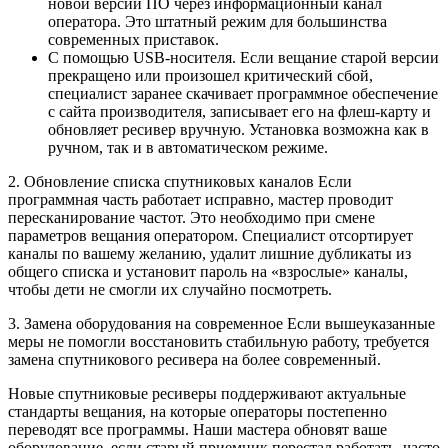
новой версии ПО через информационный канал
оператора. Это штатный режим для большинства
современных приставок.
С помощью USB-носителя. Если вещание старой версии
прекращено или произошел критический сбой,
специалист заранее скачивает программное обеспечение
с сайта производителя, записывает его на флеш-карту и
обновляет ресивер вручную. Установка возможна как в
ручном, так и в автоматическом режиме.
2. Обновление списка спутниковых каналов Если
программная часть работает исправно, мастер проводит
пересканирование частот. Это необходимо при смене
параметров вещания оператором. Специалист отсортирует
каналы по вашему желанию, удалит лишние дубликаты из
общего списка и установит пароль на «взрослые» каналы,
чтобы дети не смогли их случайно посмотреть.
3. Замена оборудования на современное Если вышеуказанные
меры не помогли восстановить стабильную работу, требуется
замена спутникового ресивера на более современный.
Новые спутниковые ресиверы поддерживают актуальные
стандарты вещания, на которые операторы постепенно
переводят все программы. Наши мастера обновят ваше
оборудование, если старый приемник перестал работать, часто