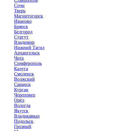
Ставрополь
Сочи
Тверь
Магнитогорск
Иваново
Брянск
Белгород
Сургут
Владимир
Нижний Тагил
Архангельск
Чита
Симферополь
Калуга
Смоленск
Волжский
Саранск
Курган
Череповец
Орёл
Вологда
Якутск
Владикавказ
Подольск
Грозный