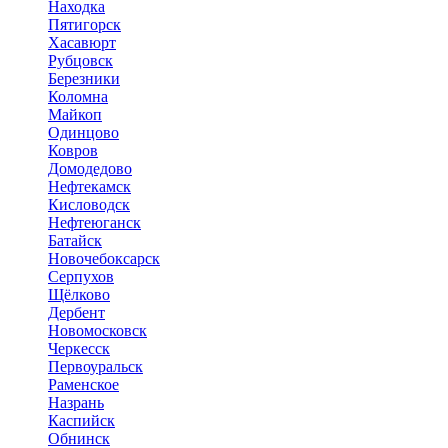
Находка
Пятигорск
Хасавюрт
Рубцовск
Березники
Коломна
Майкоп
Одинцово
Ковров
Домодедово
Нефтекамск
Кисловодск
Нефтеюганск
Батайск
Новочебоксарск
Серпухов
Щёлково
Дербент
Новомосковск
Черкесск
Первоуральск
Раменское
Назрань
Каспийск
Обнинск