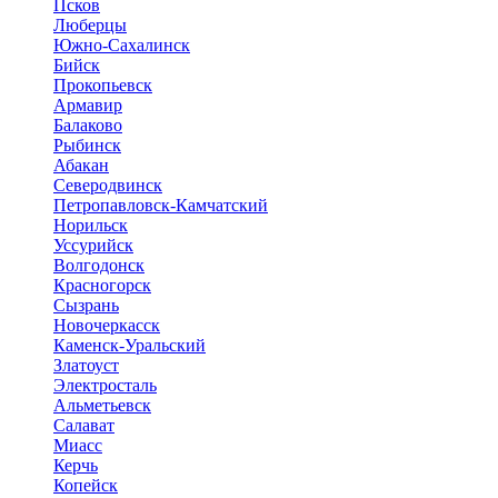
Псков
Люберцы
Южно-Сахалинск
Бийск
Прокопьевск
Армавир
Балаково
Рыбинск
Абакан
Северодвинск
Петропавловск-Камчатский
Норильск
Уссурийск
Волгодонск
Красногорск
Сызрань
Новочеркасск
Каменск-Уральский
Златоуст
Электросталь
Альметьевск
Салават
Миасс
Керчь
Копейск