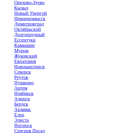
Орехово-Зуево
Кызыл
Новый Уренгой
Невинномысск
Димитровград
Октябрьский
Долгопрудный
Ессентуки
Камышин
Муром
Жуковский
Евпатория
Новошахтинск
Северск
Реутов
Пушкино
Артем
Ноябрьск
Ачинск
Бердск
Арзамас
Елец
Элиста
Ногинск
Сергиев Посад