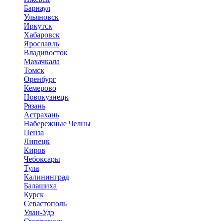
Барнаул
Ульяновск
Иркутск
Хабаровск
Ярославль
Владивосток
Махачкала
Томск
Оренбург
Кемерово
Новокузнецк
Рязань
Астрахань
Набережные Челны
Пенза
Липецк
Киров
Чебоксары
Тула
Калининград
Балашиха
Курск
Севастополь
Улан-Удэ