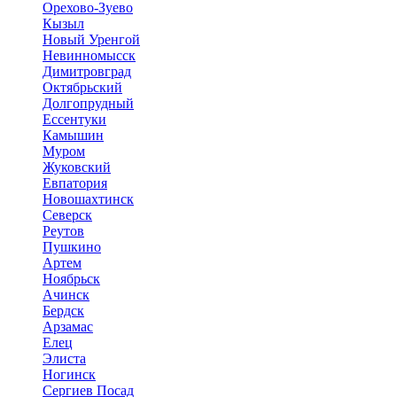
Орехово-Зуево
Кызыл
Новый Уренгой
Невинномысск
Димитровград
Октябрьский
Долгопрудный
Ессентуки
Камышин
Муром
Жуковский
Евпатория
Новошахтинск
Северск
Реутов
Пушкино
Артем
Ноябрьск
Ачинск
Бердск
Арзамас
Елец
Элиста
Ногинск
Сергиев Посад