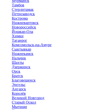
Мурманск
Тамбов
Стерлитамак
Петрозаводск
Кострома
Нижневартовск
Новороссийск
Йошкар-Ола
Химки
Таганрог
Комсомольск-на-Амуре
Сыктывкар
Нижнекамск
Нальчик
Шахты
Дзержинск
Орск
Братск
Благовещенск
Энгельс
Ангарск
Королёв
Великий Новгород
Старый Оскол
Мытищи