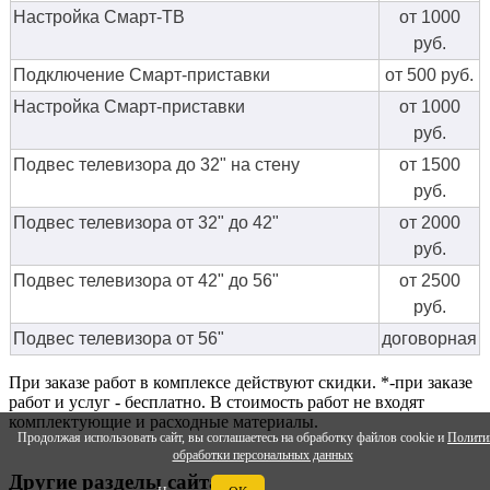
Настройка Смарт-ТВ
от 1000
руб.
Подключение Смарт-приставки
от 500 руб.
Настройка Смарт-приставки
от 1000
руб.
Подвес телевизора до 32" на стену
от 1500
руб.
Подвес телевизора от 32" до 42"
от 2000
руб.
Подвес телевизора от 42" до 56"
от 2500
руб.
Подвес телевизора от 56"
договорная
При заказе работ в комплексе действуют скидки. *-при заказе
работ и услуг - бесплатно. В стоимость работ не входят
комплектующие и расходные материалы.
Продолжая использовать сайт, вы соглашаетесь на обработку файлов cookie и
Полити
обработки персональных данных
Другие разделы сайта: