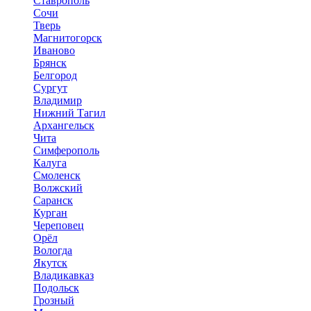
Ставрополь
Сочи
Тверь
Магнитогорск
Иваново
Брянск
Белгород
Сургут
Владимир
Нижний Тагил
Архангельск
Чита
Симферополь
Калуга
Смоленск
Волжский
Саранск
Курган
Череповец
Орёл
Вологда
Якутск
Владикавказ
Подольск
Грозный