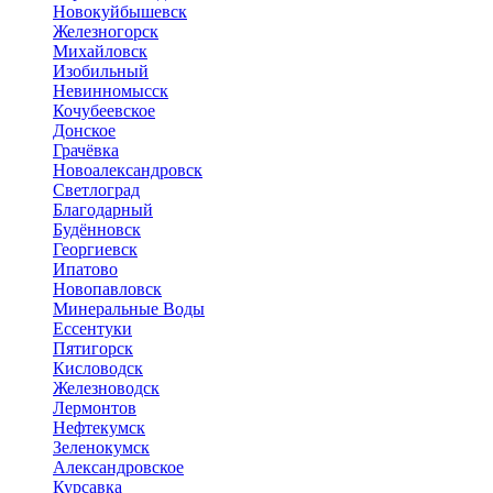
Новокуйбышевск
Железногорск
Михайловск
Изобильный
Невинномысск
Кочубеевское
Донское
Грачёвка
Новоалександровск
Светлоград
Благодарный
Будённовск
Георгиевск
Ипатово
Новопавловск
Минеральные Воды
Ессентуки
Пятигорск
Кисловодск
Железноводск
Лермонтов
Нефтекумск
Зеленокумск
Александровское
Курсавка