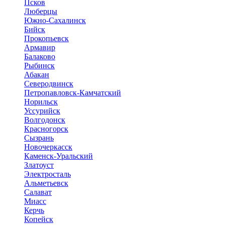
Псков
Люберцы
Южно-Сахалинск
Бийск
Прокопьевск
Армавир
Балаково
Рыбинск
Абакан
Северодвинск
Петропавловск-Камчатский
Норильск
Уссурийск
Волгодонск
Красногорск
Сызрань
Новочеркасск
Каменск-Уральский
Златоуст
Электросталь
Альметьевск
Салават
Миасс
Керчь
Копейск