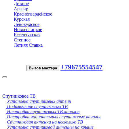
Дивное
Арзгир
Красногвардейское
Курская
Левокумское
Новоселицкое
Ессентукская
Степное
Летняя Ставка
+79675554547
Вызов мастера
Toggle
navigation
Спутниковое ТВ
Установка спутниковых антенн
Подключение спутникового ТВ
Настройка спутниковых ТВ-каналов
Настройка национальных спутниковых каналов
Спутниковая антенна на несколько ТВ
Установка спутниковой антенны на крыше