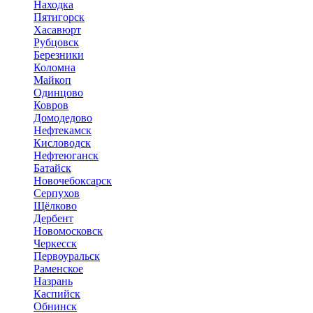
Находка
Пятигорск
Хасавюрт
Рубцовск
Березники
Коломна
Майкоп
Одинцово
Ковров
Домодедово
Нефтекамск
Кисловодск
Нефтеюганск
Батайск
Новочебоксарск
Серпухов
Щёлково
Дербент
Новомосковск
Черкесск
Первоуральск
Раменское
Назрань
Каспийск
Обнинск