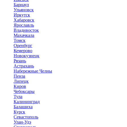
Барнаул
Ульяновск
Иркутск
Хабаровск
Ярославль
Владивосток
Махачкала
Томск
Оренбург
Кемерово
Новокузнецк
Рязань
Астрахань
Набережные Челны
Пенза
Липецк
Киров
Чебоксары
Тула
Калининград
Балашиха
Курск
Севастополь
Улан-Удэ