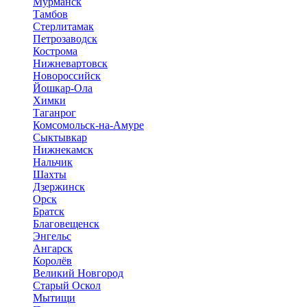
Мурманск
Тамбов
Стерлитамак
Петрозаводск
Кострома
Нижневартовск
Новороссийск
Йошкар-Ола
Химки
Таганрог
Комсомольск-на-Амуре
Сыктывкар
Нижнекамск
Нальчик
Шахты
Дзержинск
Орск
Братск
Благовещенск
Энгельс
Ангарск
Королёв
Великий Новгород
Старый Оскол
Мытищи