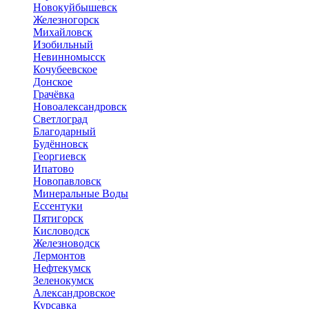
Новокуйбышевск
Железногорск
Михайловск
Изобильный
Невинномысск
Кочубеевское
Донское
Грачёвка
Новоалександровск
Светлоград
Благодарный
Будённовск
Георгиевск
Ипатово
Новопавловск
Минеральные Воды
Ессентуки
Пятигорск
Кисловодск
Железноводск
Лермонтов
Нефтекумск
Зеленокумск
Александровское
Курсавка