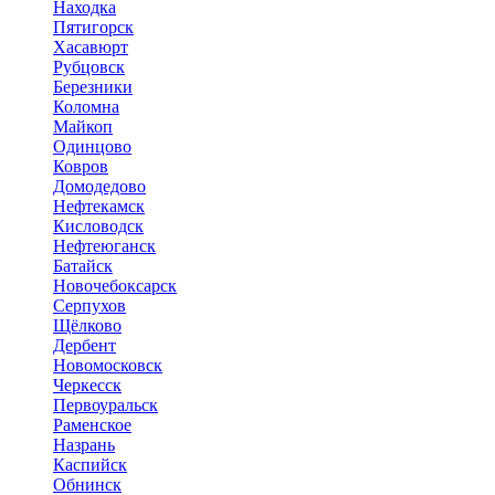
Находка
Пятигорск
Хасавюрт
Рубцовск
Березники
Коломна
Майкоп
Одинцово
Ковров
Домодедово
Нефтекамск
Кисловодск
Нефтеюганск
Батайск
Новочебоксарск
Серпухов
Щёлково
Дербент
Новомосковск
Черкесск
Первоуральск
Раменское
Назрань
Каспийск
Обнинск