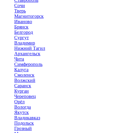
Ставрополь
Сочи
Тверь
Магнитогорск
Иваново
Брянск
Белгород
Сургут
Владимир
Нижний Тагил
Архангельск
Чита
Симферополь
Калуга
Смоленск
Волжский
Саранск
Курган
Череповец
Орёл
Вологда
Якутск
Владикавказ
Подольск
Грозный