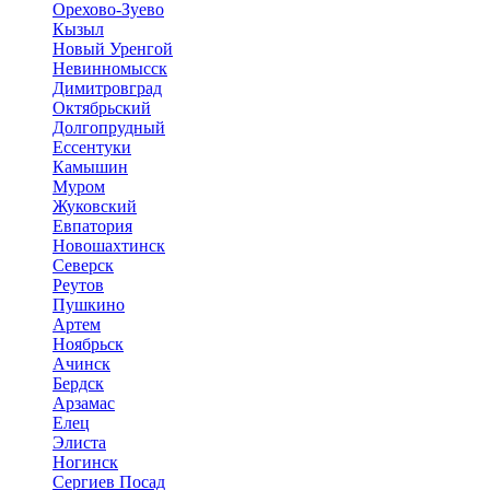
Орехово-Зуево
Кызыл
Новый Уренгой
Невинномысск
Димитровград
Октябрьский
Долгопрудный
Ессентуки
Камышин
Муром
Жуковский
Евпатория
Новошахтинск
Северск
Реутов
Пушкино
Артем
Ноябрьск
Ачинск
Бердск
Арзамас
Елец
Элиста
Ногинск
Сергиев Посад