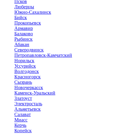
Псков
Люберцы
Южно-Сахалинск
Бийск
Прокопьевск
Армавир
Балаково
Рыбинск
Абакан
Северодвинск
Петропавловск-Камчатский
Норильск
Уссурийск
Волгодонск
Красногорск
Сызрань
Новочеркасск
Каменск-Уральский
Златоуст
Электросталь
Альметьевск
Салават
Миасс
Керчь
Копейск