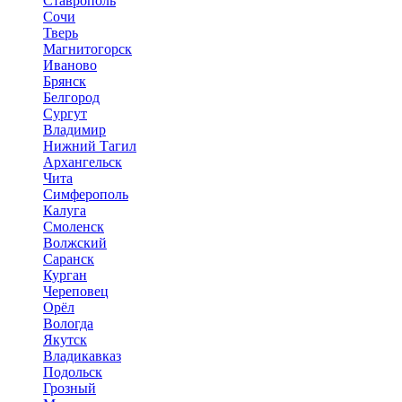
Ставрополь
Сочи
Тверь
Магнитогорск
Иваново
Брянск
Белгород
Сургут
Владимир
Нижний Тагил
Архангельск
Чита
Симферополь
Калуга
Смоленск
Волжский
Саранск
Курган
Череповец
Орёл
Вологда
Якутск
Владикавказ
Подольск
Грозный