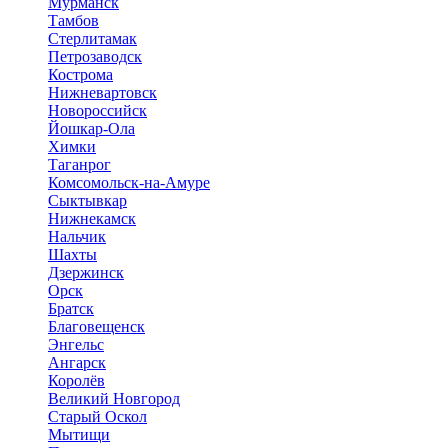
Мурманск
Тамбов
Стерлитамак
Петрозаводск
Кострома
Нижневартовск
Новороссийск
Йошкар-Ола
Химки
Таганрог
Комсомольск-на-Амуре
Сыктывкар
Нижнекамск
Нальчик
Шахты
Дзержинск
Орск
Братск
Благовещенск
Энгельс
Ангарск
Королёв
Великий Новгород
Старый Оскол
Мытищи