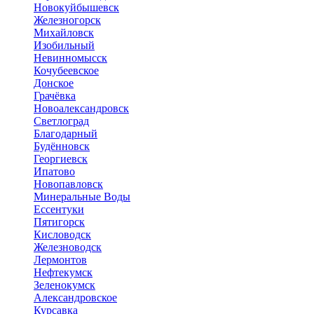
Новокуйбышевск
Железногорск
Михайловск
Изобильный
Невинномысск
Кочубеевское
Донское
Грачёвка
Новоалександровск
Светлоград
Благодарный
Будённовск
Георгиевск
Ипатово
Новопавловск
Минеральные Воды
Ессентуки
Пятигорск
Кисловодск
Железноводск
Лермонтов
Нефтекумск
Зеленокумск
Александровское
Курсавка