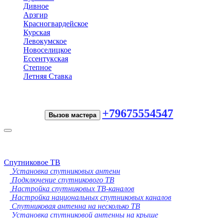
Дивное
Арзгир
Красногвардейское
Курская
Левокумское
Новоселицкое
Ессентукская
Степное
Летняя Ставка
+79675554547
Вызов мастера
Toggle
navigation
Спутниковое ТВ
Установка спутниковых антенн
Подключение спутникового ТВ
Настройка спутниковых ТВ-каналов
Настройка национальных спутниковых каналов
Спутниковая антенна на несколько ТВ
Установка спутниковой антенны на крыше