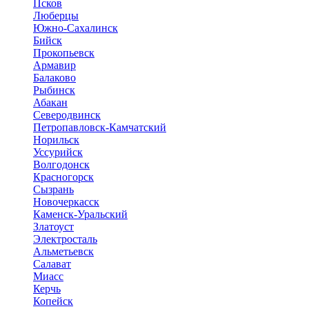
Псков
Люберцы
Южно-Сахалинск
Бийск
Прокопьевск
Армавир
Балаково
Рыбинск
Абакан
Северодвинск
Петропавловск-Камчатский
Норильск
Уссурийск
Волгодонск
Красногорск
Сызрань
Новочеркасск
Каменск-Уральский
Златоуст
Электросталь
Альметьевск
Салават
Миасс
Керчь
Копейск