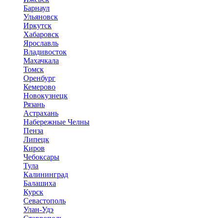
Барнаул
Ульяновск
Иркутск
Хабаровск
Ярославль
Владивосток
Махачкала
Томск
Оренбург
Кемерово
Новокузнецк
Рязань
Астрахань
Набережные Челны
Пенза
Липецк
Киров
Чебоксары
Тула
Калининград
Балашиха
Курск
Севастополь
Улан-Удэ