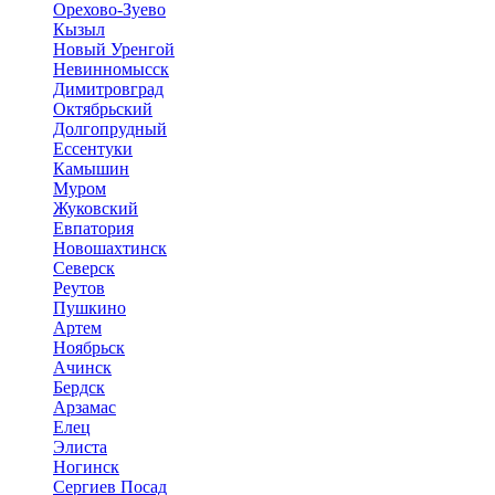
Орехово-Зуево
Кызыл
Новый Уренгой
Невинномысск
Димитровград
Октябрьский
Долгопрудный
Ессентуки
Камышин
Муром
Жуковский
Евпатория
Новошахтинск
Северск
Реутов
Пушкино
Артем
Ноябрьск
Ачинск
Бердск
Арзамас
Елец
Элиста
Ногинск
Сергиев Посад