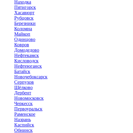
Находка
Пятигорск
Хасавюрт
Рубцовск
Березники
Коломна
Майкоп
Одинцово
Ковров
Домодедово
Нефтекамск
Кисловодск
Нефтеюганск
Батайск
Новочебоксарск
Серпухов
Щёлково
Дербент
Новомосковск
Черкесск
Первоуральск
Раменское
Назрань
Каспийск
Обнинск