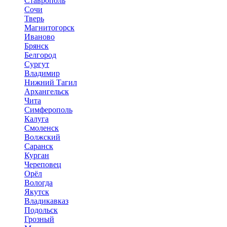
Ставрополь
Сочи
Тверь
Магнитогорск
Иваново
Брянск
Белгород
Сургут
Владимир
Нижний Тагил
Архангельск
Чита
Симферополь
Калуга
Смоленск
Волжский
Саранск
Курган
Череповец
Орёл
Вологда
Якутск
Владикавказ
Подольск
Грозный