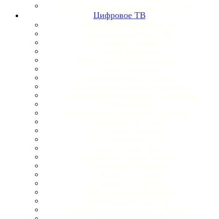
Проверка сигнала спутниковой антенны
Цифровое ТВ
Подключение цифрового ТВ
Настройка цифрового ТВ
Нет сигнала цифрового ТВ
Ремонт ТВ антенн
Ремонт коллективной антенны
Сервис ТВ-антенн
Вызов антенного мастера
Подключение к общей ТВ-антенне
Установка индивидуальной ТВ антенны
ТВ-разводка
Вызов мастера по ремонту ТВ-антенн
Прокладка ТВ-кабеля
Настройка телевизора
Подвес телевизора на стену
Замена ТВ-антенны
Усиление антенного сигнала
Настройка ТВ-антенн
Монтаж ТВ-антенн
Демонтаж ТВ-антенн
Обслуживание ТВ-антенн
Диагностика ТВ-антенн
Настройка и подключение Смарт ТВ
Настройка Смарт ТВ