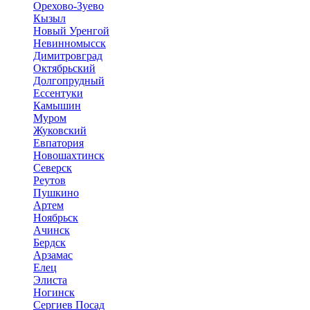
Орехово-Зуево
Кызыл
Новый Уренгой
Невинномысск
Димитровград
Октябрьский
Долгопрудный
Ессентуки
Камышин
Муром
Жуковский
Евпатория
Новошахтинск
Северск
Реутов
Пушкино
Артем
Ноябрьск
Ачинск
Бердск
Арзамас
Елец
Элиста
Ногинск
Сергиев Посад