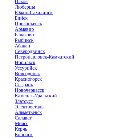
Псков
Люберцы
Южно-Сахалинск
Бийск
Прокопьевск
Армавир
Балаково
Рыбинск
Абакан
Северодвинск
Петропавловск-Камчатский
Норильск
Уссурийск
Волгодонск
Красногорск
Сызрань
Новочеркасск
Каменск-Уральский
Златоуст
Электросталь
Альметьевск
Салават
Миасс
Керчь
Копейск