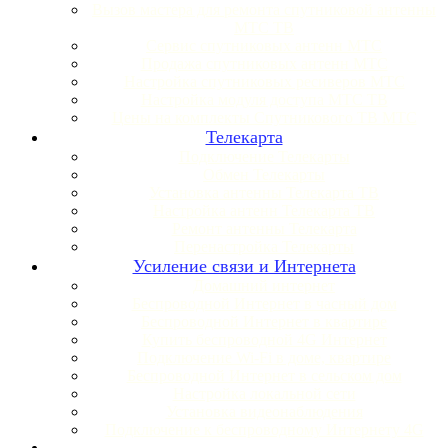
Вызов мастера для ремонта спутниковой антенны
МТС ТВ
Сервис спутниковых антенн МТС
Продажа спутниковых антенн МТС
Настройка спутниковых ресиверов МТС
Настройка модуля доступа МТС ТВ
Цены на комплекты Спутникового ТВ МТС
Телекарта
Подключение Телекарты
Обмен Телекарты
Установка антенны Телекарта ТВ
Настройка антенн Телекарта ТВ
Ремонт антенны Телекарта
Перенастройка Телекарты
Усиление связи и Интернета
Домашний интернет
Беспроводной Интернет в часный дом
Беспроводной Интернет в квартире
Купить беспроводной 4G Интернет
Подключение Wi-Fi в доме, квартире
Беспроводной Интернет в сельском дом
Настройка локальной сети
Установка видеонаблюдения
Подключение к беспроводному Интернету 4G