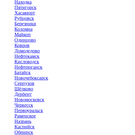
Находка
Пятигорск
Хасавюрт
Рубцовск
Березники
Коломна
Майкоп
Одинцово
Ковров
Домодедово
Нефтекамск
Кисловодск
Нефтеюганск
Батайск
Новочебоксарск
Серпухов
Щёлково
Дербент
Новомосковск
Черкесск
Первоуральск
Раменское
Назрань
Каспийск
Обнинск