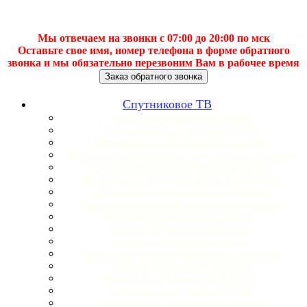
Мы отвечаем на звонки с 07:00 до 20:00 по мск
Оставьте свое имя, номер телефона в форме обратного
звонка и мы обязательно перезвоним Вам в рабочее время
Заказ обратного звонка
Спутниковое ТВ
Установка спутниковых антенн
Подключение спутникового ТВ
Настройка спутниковых ТВ-каналов
Настройка национальных спутниковых каналов
Спутниковая антенна на несколько ТВ
Установка спутниковой антенны на крыше
Обновление спутниковых ресиверов
Установка антенны на несколько спутников
Настройка спутниковых антенн
Ремонт спутниковой антенны
Сервис спутниковых антенн
Вызов мастера по спутниковым антеннам
Монтаж спутниковой антенны
Демонтаж спутниковой антенны
Установка и настройка Hotbird
Замена кабеля спутниковой антенны