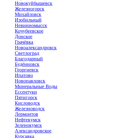
Новокуйбышевск
Железногорск
Михайловск
Изобильный
Невинномысск
Кочубеевское
Донское
Грачёвка
Новоалександровск
Светлоград
Благодарный
Будённовск
Георгиевск
Ипатово
Новопавловск
Минеральные Воды
Ессентуки
Пятигорск
Кисловодск
Железноводск
Лермонтов
Нефтекумск
Зеленокумск
Александровское
Курсавка