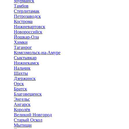
Мурманск
Тамбов
Стерлитамак
Петрозаводск
Кострома
Нижневартовск
Новороссийск
Йошкар-Ола
Химки
Таганрог
Комсомольск-на-Амуре
Сыктывкар
Нижнекамск
Нальчик
Шахты
Дзержинск
Орск
Братск
Благовещенск
Энгельс
Ангарск
Королёв
Великий Новгород
Старый Оскол
Мытищи