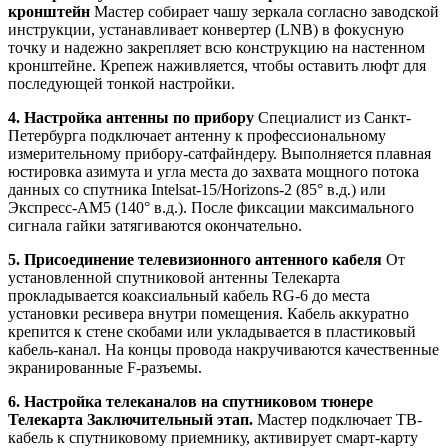
кронштейн
Мастер собирает чашу зеркала согласно заводской
инструкции, устанавливает конвертер (LNB) в фокусную
точку и надежно закрепляет всю конструкцию на настенном
кронштейне. Крепеж наживляется, чтобы оставить люфт для
последующей тонкой настройки.
4. Настройка антенны по прибору
Специалист из Санкт-
Петербурга подключает антенну к профессиональному
измерительному прибору-сатфайндеру. Выполняется плавная
юстировка азимута и угла места до захвата мощного потока
данных со спутника Intelsat-15/Horizons-2 (85° в.д.) или
Экспресс-АМ5 (140° в.д.). После фиксации максимального
сигнала гайки затягиваются окончательно.
5. Присоединение телевизионного антенного кабеля
От
установленной спутниковой антенны Телекарта
прокладывается коаксиальный кабель RG-6 до места
установки ресивера внутри помещения. Кабель аккуратно
крепится к стене скобами или укладывается в пластиковый
кабель-канал. На концы провода накручиваются качественные
экранированные F-разъемы.
6. Настройка телеканалов на спутниковом тюнере
Телекарта Заключительный этап.
Мастер подключает ТВ-
кабель к спутниковому приемнику, активирует смарт-карту