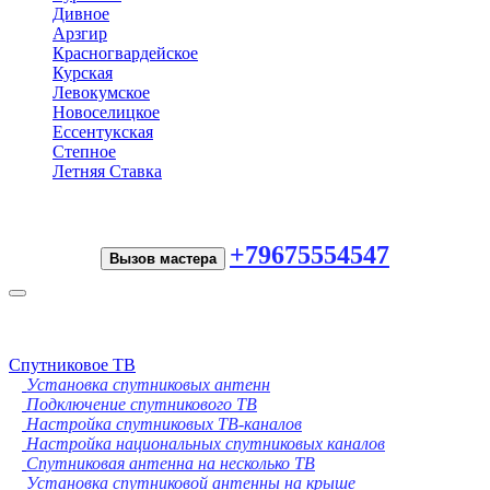
Дивное
Арзгир
Красногвардейское
Курская
Левокумское
Новоселицкое
Ессентукская
Степное
Летняя Ставка
+79675554547
Вызов мастера
Toggle
navigation
Спутниковое ТВ
Установка спутниковых антенн
Подключение спутникового ТВ
Настройка спутниковых ТВ-каналов
Настройка национальных спутниковых каналов
Спутниковая антенна на несколько ТВ
Установка спутниковой антенны на крыше