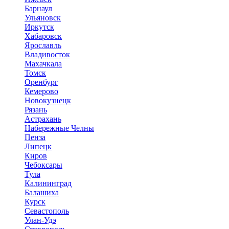
Барнаул
Ульяновск
Иркутск
Хабаровск
Ярославль
Владивосток
Махачкала
Томск
Оренбург
Кемерово
Новокузнецк
Рязань
Астрахань
Набережные Челны
Пенза
Липецк
Киров
Чебоксары
Тула
Калининград
Балашиха
Курск
Севастополь
Улан-Удэ