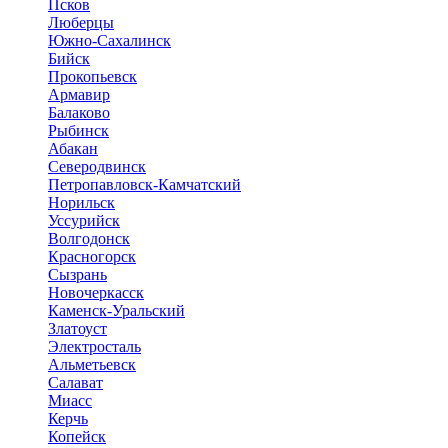
Псков
Люберцы
Южно-Сахалинск
Бийск
Прокопьевск
Армавир
Балаково
Рыбинск
Абакан
Северодвинск
Петропавловск-Камчатский
Норильск
Уссурийск
Волгодонск
Красногорск
Сызрань
Новочеркасск
Каменск-Уральский
Златоуст
Электросталь
Альметьевск
Салават
Миасс
Керчь
Копейск