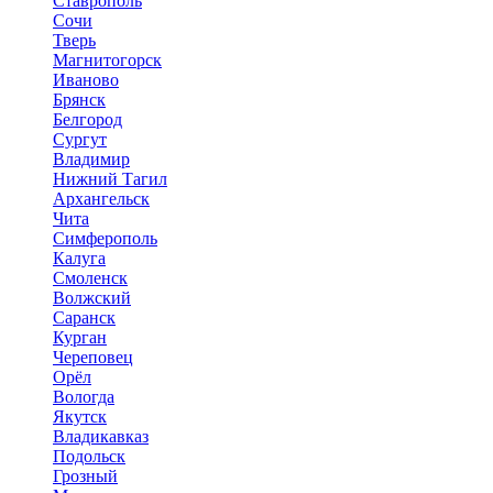
Ставрополь
Сочи
Тверь
Магнитогорск
Иваново
Брянск
Белгород
Сургут
Владимир
Нижний Тагил
Архангельск
Чита
Симферополь
Калуга
Смоленск
Волжский
Саранск
Курган
Череповец
Орёл
Вологда
Якутск
Владикавказ
Подольск
Грозный