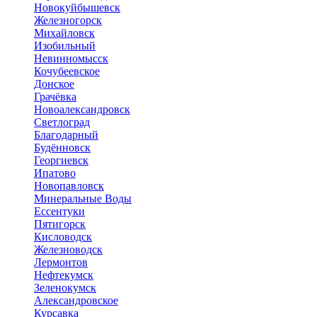
Новокуйбышевск
Железногорск
Михайловск
Изобильный
Невинномысск
Кочубеевское
Донское
Грачёвка
Новоалександровск
Светлоград
Благодарный
Будённовск
Георгиевск
Ипатово
Новопавловск
Минеральные Воды
Ессентуки
Пятигорск
Кисловодск
Железноводск
Лермонтов
Нефтекумск
Зеленокумск
Александровское
Курсавка