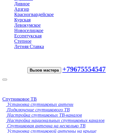
Дивное
Арзгир
Красногвардейское
Курская
Левокумское
Новоселицкое
Ессентукская
Степное
Летняя Ставка
+79675554547
Вызов мастера
Toggle
navigation
Спутниковое ТВ
Установка спутниковых антенн
Подключение спутникового ТВ
Настройка спутниковых ТВ-каналов
Настройка национальных спутниковых каналов
Спутниковая антенна на несколько ТВ
Установка спутниковой антенны на крыше