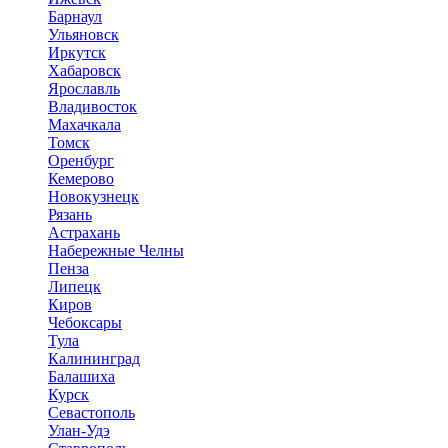
Барнаул
Ульяновск
Иркутск
Хабаровск
Ярославль
Владивосток
Махачкала
Томск
Оренбург
Кемерово
Новокузнецк
Рязань
Астрахань
Набережные Челны
Пенза
Липецк
Киров
Чебоксары
Тула
Калининград
Балашиха
Курск
Севастополь
Улан-Удэ