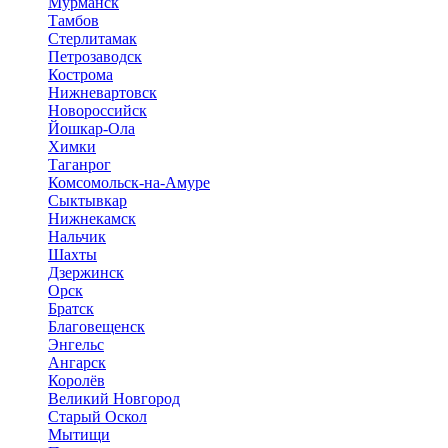
Мурманск
Тамбов
Стерлитамак
Петрозаводск
Кострома
Нижневартовск
Новороссийск
Йошкар-Ола
Химки
Таганрог
Комсомольск-на-Амуре
Сыктывкар
Нижнекамск
Нальчик
Шахты
Дзержинск
Орск
Братск
Благовещенск
Энгельс
Ангарск
Королёв
Великий Новгород
Старый Оскол
Мытищи