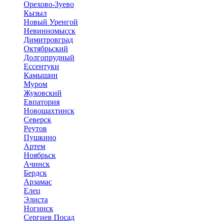
Орехово-Зуево
Кызыл
Новый Уренгой
Невинномысск
Димитровград
Октябрьский
Долгопрудный
Ессентуки
Камышин
Муром
Жуковский
Евпатория
Новошахтинск
Северск
Реутов
Пушкино
Артем
Ноябрьск
Ачинск
Бердск
Арзамас
Елец
Элиста
Ногинск
Сергиев Посад