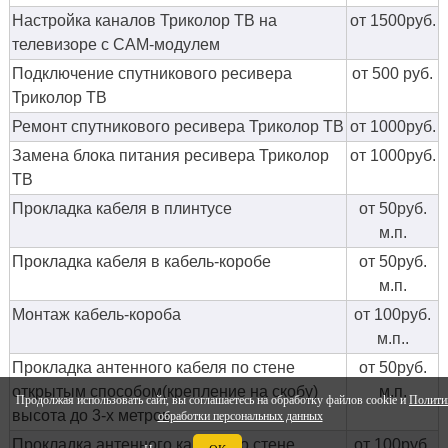
Настройка каналов Триколор ТВ на
от 1500руб.
телевизоре с CAM-модулем
Подключение спутникового ресивера
от 500 руб.
Триколор ТВ
Ремонт спутникового ресивера Триколор ТВ
от 1000руб.
Замена блока питания ресивера Триколор
от 1000руб.
ТВ
Прокладка кабеля в плинтусе
от 50руб.
м.п.
Прокладка кабеля в кабель-коробе
от 50руб.
м.п.
Монтаж кабель-короба
от 100руб.
м.п..
Прокладка антенного кабеля по стене
от 50руб.
открытым способом(крепление на скобу)
м.п.
Продолжая использовать сайт, вы соглашаетесь на обработку файлов cookie и
Полити
высота до 3-х метров
обработки персональных данных
Прокладка антенного кабеля по стене
от 100руб.