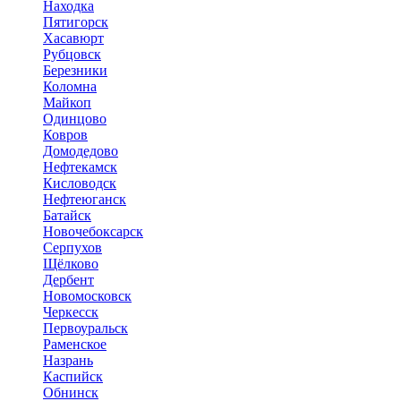
Находка
Пятигорск
Хасавюрт
Рубцовск
Березники
Коломна
Майкоп
Одинцово
Ковров
Домодедово
Нефтекамск
Кисловодск
Нефтеюганск
Батайск
Новочебоксарск
Серпухов
Щёлково
Дербент
Новомосковск
Черкесск
Первоуральск
Раменское
Назрань
Каспийск
Обнинск