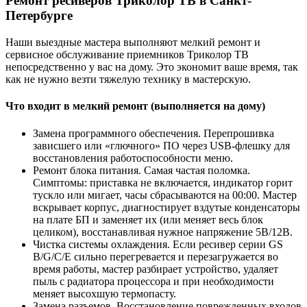
Ремонт ресиверов Триколор ТВ в Санкт-
Петербурге
Наши выездные мастера выполняют мелкий ремонт и
сервисное обслуживание приемников Триколор ТВ
непосредственно у вас на дому. Это экономит ваше время, так
как не нужно везти тяжелую технику в мастерскую.
Что входит в мелкий ремонт (выполняется на дому)
Замена программного обеспечения. Перепрошивка
зависшего или «глючного» ПО через USB-флешку для
восстановления работоспособности меню.
Ремонт блока питания. Самая частая поломка.
Симптомы: приставка не включается, индикатор горит
тускло или мигает, часы сбрасываются на 00:00. Мастер
вскрывает корпус, диагностирует вздутые конденсаторы
на плате БП и заменяет их (или меняет весь блок
целиком), восстанавливая нужное напряжение 5В/12В.
Чистка системы охлаждения. Если ресивер серии GS
B/G/C/E сильно перегревается и перезагружается во
время работы, мастер разбирает устройство, удаляет
пыль с радиатора процессора и при необходимости
меняет высохшую термопасту.
Замена разъемов. Восстановление поврежденных входов