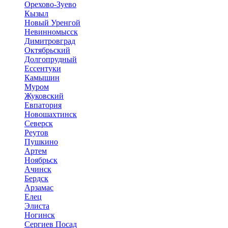
Орехово-Зуево
Кызыл
Новый Уренгой
Невинномысск
Димитровград
Октябрьский
Долгопрудный
Ессентуки
Камышин
Муром
Жуковский
Евпатория
Новошахтинск
Северск
Реутов
Пушкино
Артем
Ноябрьск
Ачинск
Бердск
Арзамас
Елец
Элиста
Ногинск
Сергиев Посад