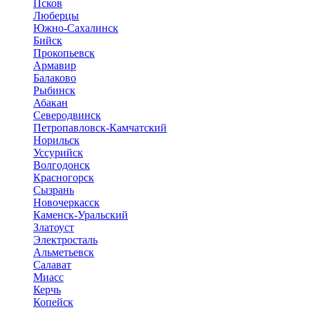
Псков
Люберцы
Южно-Сахалинск
Бийск
Прокопьевск
Армавир
Балаково
Рыбинск
Абакан
Северодвинск
Петропавловск-Камчатский
Норильск
Уссурийск
Волгодонск
Красногорск
Сызрань
Новочеркасск
Каменск-Уральский
Златоуст
Электросталь
Альметьевск
Салават
Миасс
Керчь
Копейск