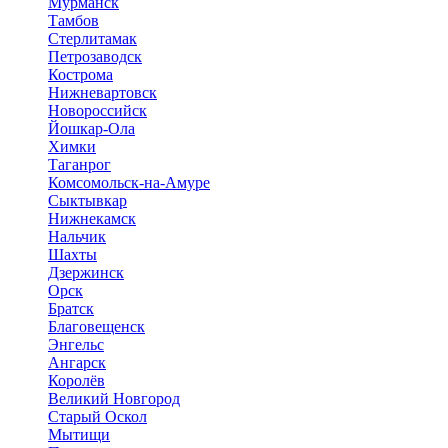
Мурманск
Тамбов
Стерлитамак
Петрозаводск
Кострома
Нижневартовск
Новороссийск
Йошкар-Ола
Химки
Таганрог
Комсомольск-на-Амуре
Сыктывкар
Нижнекамск
Нальчик
Шахты
Дзержинск
Орск
Братск
Благовещенск
Энгельс
Ангарск
Королёв
Великий Новгород
Старый Оскол
Мытищи