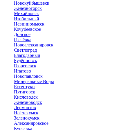
Новокуйбышевск
Железногорск
Михайловск
Изобильный
Невинномысск
Кочубеевское
Донское
Грачёвка
Новоалександровск
Светлоград
Благодарный
Будённовск
Георгиевск
Ипатово
Новопавловск
Минеральные Воды
Ессентуки
Пятигорск
Кисловодск
Железноводск
Лермонтов
Нефтекумск
Зеленокумск
Александровское
Курсавка