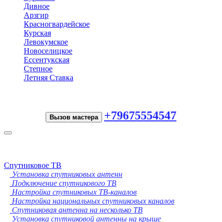
Дивное
Арзгир
Красногвардейское
Курская
Левокумское
Новоселицкое
Ессентукская
Степное
Летняя Ставка
+79675554547
Вызов мастера
Toggle
navigation
Спутниковое ТВ
Установка спутниковых антенн
Подключение спутникового ТВ
Настройка спутниковых ТВ-каналов
Настройка национальных спутниковых каналов
Спутниковая антенна на несколько ТВ
Установка спутниковой антенны на крыше