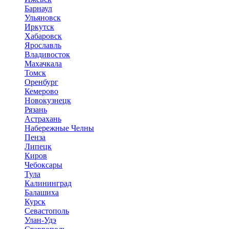
Барнаул
Ульяновск
Иркутск
Хабаровск
Ярославль
Владивосток
Махачкала
Томск
Оренбург
Кемерово
Новокузнецк
Рязань
Астрахань
Набережные Челны
Пенза
Липецк
Киров
Чебоксары
Тула
Калининград
Балашиха
Курск
Севастополь
Улан-Удэ