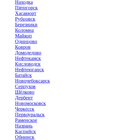
Находка
Пятигорск
Хасавюрт
Рубцовск
Березники
Коломна
Майкоп
Одинцово
Ковров
Домодедово
Нефтекамск
Кисловодск
Нефтеюганск
Батайск
Новочебоксарск
Серпухов
Щёлково
Дербент
Новомосковск
Черкесск
Первоуральск
Раменское
Назрань
Каспийск
Обнинск