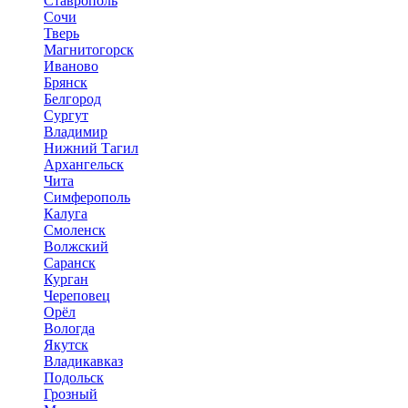
Ставрополь
Сочи
Тверь
Магнитогорск
Иваново
Брянск
Белгород
Сургут
Владимир
Нижний Тагил
Архангельск
Чита
Симферополь
Калуга
Смоленск
Волжский
Саранск
Курган
Череповец
Орёл
Вологда
Якутск
Владикавказ
Подольск
Грозный