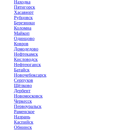
Находка
Пятигорск
Хасавюрт
Рубцовск
Березники
Коломна
Майкоп
Одинцово
Ковров
Домодедово
Нефтекамск
Кисловодск
Нефтеюганск
Батайск
Новочебоксарск
Серпухов
Щёлково
Дербент
Новомосковск
Черкесск
Первоуральск
Раменское
Назрань
Каспийск
Обнинск