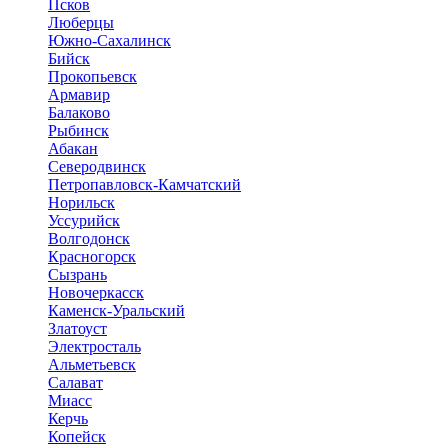
Псков
Люберцы
Южно-Сахалинск
Бийск
Прокопьевск
Армавир
Балаково
Рыбинск
Абакан
Северодвинск
Петропавловск-Камчатский
Норильск
Уссурийск
Волгодонск
Красногорск
Сызрань
Новочеркасск
Каменск-Уральский
Златоуст
Электросталь
Альметьевск
Салават
Миасс
Керчь
Копейск