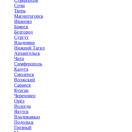
Ставрополь
Сочи
Тверь
Магнитогорск
Иваново
Брянск
Белгород
Сургут
Владимир
Нижний Тагил
Архангельск
Чита
Симферополь
Калуга
Смоленск
Волжский
Саранск
Курган
Череповец
Орёл
Вологда
Якутск
Владикавказ
Подольск
Грозный