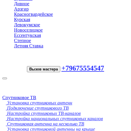
Дивное
Арзгир
Красногвардейское
Курская
Левокумское
Новоселицкое
Ессентукская
Степное
Летняя Ставка
+79675554547
Вызов мастера
Toggle
navigation
Спутниковое ТВ
Установка спутниковых антенн
Подключение спутникового ТВ
Настройка спутниковых ТВ-каналов
Настройка национальных спутниковых каналов
Спутниковая антенна на несколько ТВ
Установка спутниковой антенны на крыше