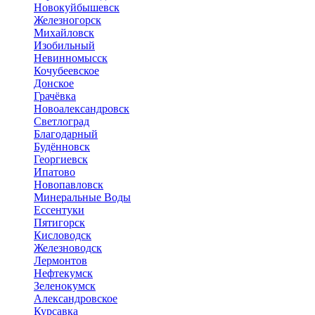
Новокуйбышевск
Железногорск
Михайловск
Изобильный
Невинномысск
Кочубеевское
Донское
Грачёвка
Новоалександровск
Светлоград
Благодарный
Будённовск
Георгиевск
Ипатово
Новопавловск
Минеральные Воды
Ессентуки
Пятигорск
Кисловодск
Железноводск
Лермонтов
Нефтекумск
Зеленокумск
Александровское
Курсавка