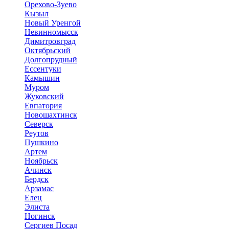
Орехово-Зуево
Кызыл
Новый Уренгой
Невинномысск
Димитровград
Октябрьский
Долгопрудный
Ессентуки
Камышин
Муром
Жуковский
Евпатория
Новошахтинск
Северск
Реутов
Пушкино
Артем
Ноябрьск
Ачинск
Бердск
Арзамас
Елец
Элиста
Ногинск
Сергиев Посад