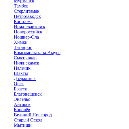
Мурманск
Тамбов
Стерлитамак
Петрозаводск
Кострома
Нижневартовск
Новороссийск
Йошкар-Ола
Химки
Таганрог
Комсомольск-на-Амуре
Сыктывкар
Нижнекамск
Нальчик
Шахты
Дзержинск
Орск
Братск
Благовещенск
Энгельс
Ангарск
Королёв
Великий Новгород
Старый Оскол
Мытищи