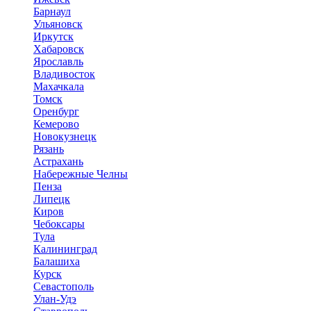
Барнаул
Ульяновск
Иркутск
Хабаровск
Ярославль
Владивосток
Махачкала
Томск
Оренбург
Кемерово
Новокузнецк
Рязань
Астрахань
Набережные Челны
Пенза
Липецк
Киров
Чебоксары
Тула
Калининград
Балашиха
Курск
Севастополь
Улан-Удэ