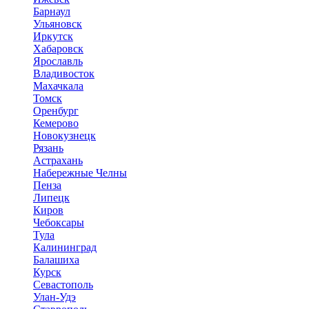
Барнаул
Ульяновск
Иркутск
Хабаровск
Ярославль
Владивосток
Махачкала
Томск
Оренбург
Кемерово
Новокузнецк
Рязань
Астрахань
Набережные Челны
Пенза
Липецк
Киров
Чебоксары
Тула
Калининград
Балашиха
Курск
Севастополь
Улан-Удэ