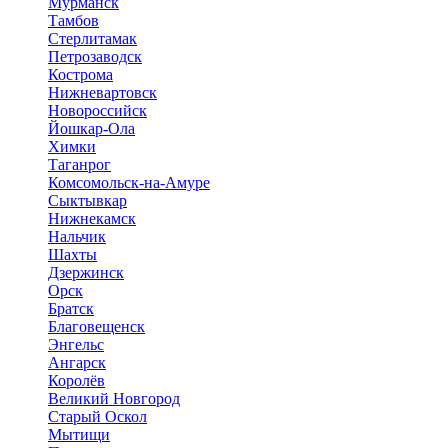
Мурманск
Тамбов
Стерлитамак
Петрозаводск
Кострома
Нижневартовск
Новороссийск
Йошкар-Ола
Химки
Таганрог
Комсомольск-на-Амуре
Сыктывкар
Нижнекамск
Нальчик
Шахты
Дзержинск
Орск
Братск
Благовещенск
Энгельс
Ангарск
Королёв
Великий Новгород
Старый Оскол
Мытищи