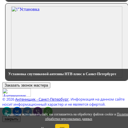
Установка спутниковой антенны НТВ плюс в Санкт-Петербурге
Заказать звонок мастера
© 2026
Антеннщик - Санкт-Петербург
. Информация на данном сайте
носит информационный характер и не является офертой.
Продолжая использовать сайт, вы соглашаетесь на обработку файлов cookie и
Полити
обработки персональных данных
закрыть