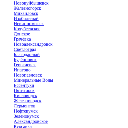
Новокуйбышевск
Железногорск
Михайловск
Изобильный
Невинномысск
Кочубеевское
Донское
Грачёвка
Новоалександровск
Светлоград
Благодарный
Будённовск
Георгиевск
Ипатово
Новопавловск
Минеральные Воды
Ессентуки
Пятигорск
Кисловодск
Железноводск
Лермонтов
Нефтекумск
Зеленокумск
Александровское
Курсавка