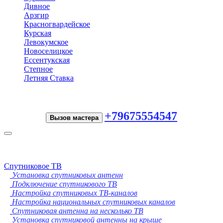
Дивное
Арзгир
Красногвардейское
Курская
Левокумское
Новоселицкое
Ессентукская
Степное
Летняя Ставка
+79675554547
Вызов мастера
Toggle
navigation
Спутниковое ТВ
Установка спутниковых антенн
Подключение спутникового ТВ
Настройка спутниковых ТВ-каналов
Настройка национальных спутниковых каналов
Спутниковая антенна на несколько ТВ
Установка спутниковой антенны на крыше