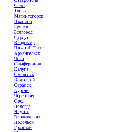
Ставрополь
Сочи
Тверь
Магнитогорск
Иваново
Брянск
Белгород
Сургут
Владимир
Нижний Тагил
Архангельск
Чита
Симферополь
Калуга
Смоленск
Волжский
Саранск
Курган
Череповец
Орёл
Вологда
Якутск
Владикавказ
Подольск
Грозный