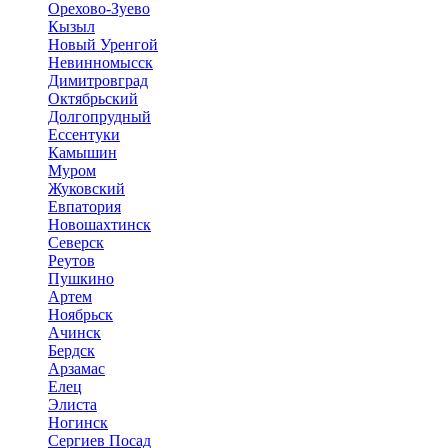
Орехово-Зуево
Кызыл
Новый Уренгой
Невинномысск
Димитровград
Октябрьский
Долгопрудный
Ессентуки
Камышин
Муром
Жуковский
Евпатория
Новошахтинск
Северск
Реутов
Пушкино
Артем
Ноябрьск
Ачинск
Бердск
Арзамас
Елец
Элиста
Ногинск
Сергиев Посад