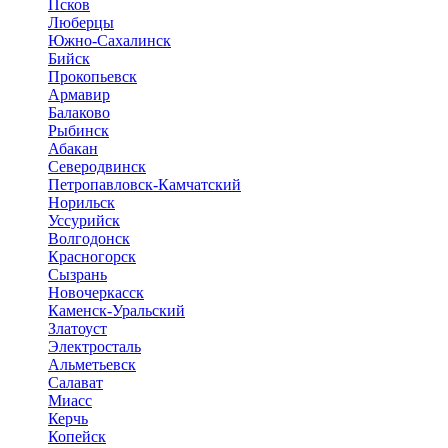
Псков
Люберцы
Южно-Сахалинск
Бийск
Прокопьевск
Армавир
Балаково
Рыбинск
Абакан
Северодвинск
Петропавловск-Камчатский
Норильск
Уссурийск
Волгодонск
Красногорск
Сызрань
Новочеркасск
Каменск-Уральский
Златоуст
Электросталь
Альметьевск
Салават
Миасс
Керчь
Копейск