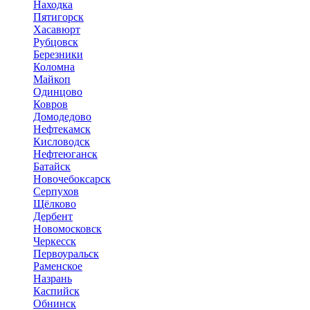
Находка
Пятигорск
Хасавюрт
Рубцовск
Березники
Коломна
Майкоп
Одинцово
Ковров
Домодедово
Нефтекамск
Кисловодск
Нефтеюганск
Батайск
Новочебоксарск
Серпухов
Щёлково
Дербент
Новомосковск
Черкесск
Первоуральск
Раменское
Назрань
Каспийск
Обнинск