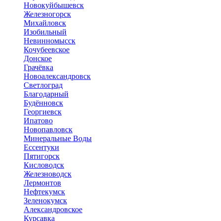
Новокуйбышевск
Железногорск
Михайловск
Изобильный
Невинномысск
Кочубеевское
Донское
Грачёвка
Новоалександровск
Светлоград
Благодарный
Будённовск
Георгиевск
Ипатово
Новопавловск
Минеральные Воды
Ессентуки
Пятигорск
Кисловодск
Железноводск
Лермонтов
Нефтекумск
Зеленокумск
Александровское
Курсавка