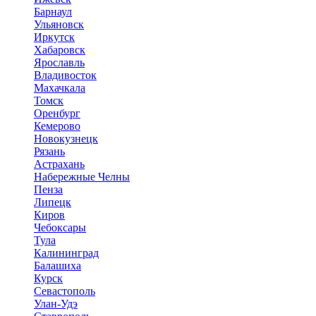
Барнаул
Ульяновск
Иркутск
Хабаровск
Ярославль
Владивосток
Махачкала
Томск
Оренбург
Кемерово
Новокузнецк
Рязань
Астрахань
Набережные Челны
Пенза
Липецк
Киров
Чебоксары
Тула
Калининград
Балашиха
Курск
Севастополь
Улан-Удэ