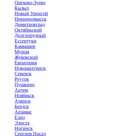
Орехово-Зуево
Кызыл
Новый Уренгой
Невинномысск
Димитровград
Октябрьский
Долгопрудный
Ессентуки
Камышин
Муром
Жуковский
Евпатория
Новошахтинск
Северск
Реутов
Пушкино
Артем
Ноябрьск
Ачинск
Бердск
Арзамас
Елец
Элиста
Ногинск
Сергиев Посад