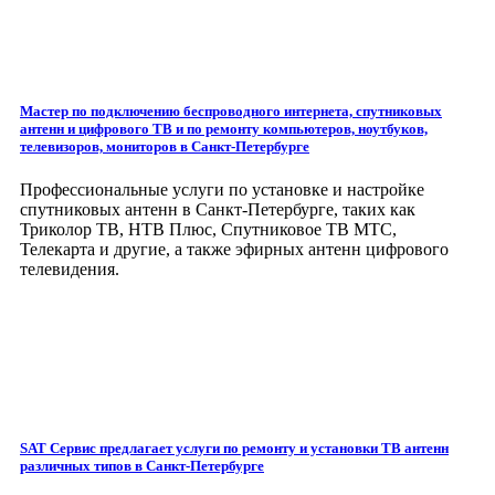
Мастер по подключению беспроводного интернета, спутниковых
антенн и цифрового ТВ и по ремонту компьютеров, ноутбуков,
телевизоров, мониторов
в Санкт-Петербурге
Профессиональные услуги по установке и настройке
спутниковых антенн в Санкт-Петербурге, таких как
Триколор ТВ, НТВ Плюс, Спутниковое ТВ МТС,
Телекарта и другие, а также эфирных антенн цифрового
телевидения.
SAT Сервис предлагает услуги по ремонту и установки ТВ антенн
различных типов
в Санкт-Петербурге