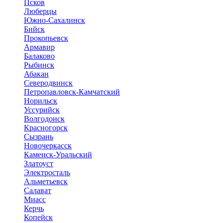
Псков
Люберцы
Южно-Сахалинск
Бийск
Прокопьевск
Армавир
Балаково
Рыбинск
Абакан
Северодвинск
Петропавловск-Камчатский
Норильск
Уссурийск
Волгодонск
Красногорск
Сызрань
Новочеркасск
Каменск-Уральский
Златоуст
Электросталь
Альметьевск
Салават
Миасс
Керчь
Копейск