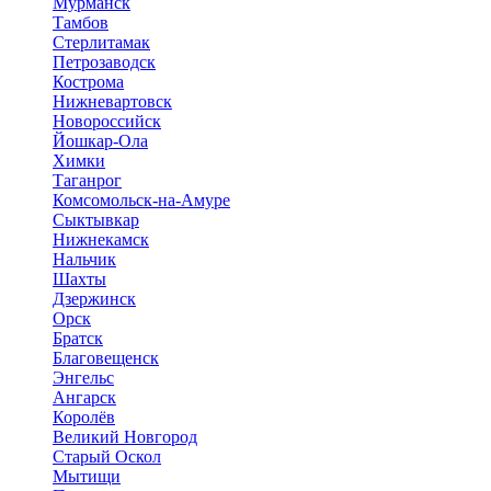
Мурманск
Тамбов
Стерлитамак
Петрозаводск
Кострома
Нижневартовск
Новороссийск
Йошкар-Ола
Химки
Таганрог
Комсомольск-на-Амуре
Сыктывкар
Нижнекамск
Нальчик
Шахты
Дзержинск
Орск
Братск
Благовещенск
Энгельс
Ангарск
Королёв
Великий Новгород
Старый Оскол
Мытищи