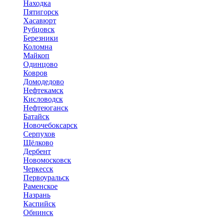
Находка
Пятигорск
Хасавюрт
Рубцовск
Березники
Коломна
Майкоп
Одинцово
Ковров
Домодедово
Нефтекамск
Кисловодск
Нефтеюганск
Батайск
Новочебоксарск
Серпухов
Щёлково
Дербент
Новомосковск
Черкесск
Первоуральск
Раменское
Назрань
Каспийск
Обнинск