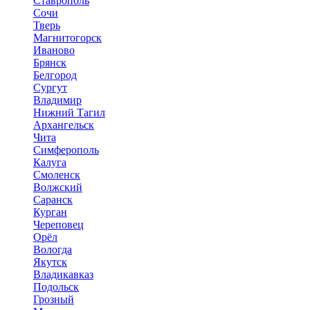
Ставрополь
Сочи
Тверь
Магнитогорск
Иваново
Брянск
Белгород
Сургут
Владимир
Нижний Тагил
Архангельск
Чита
Симферополь
Калуга
Смоленск
Волжский
Саранск
Курган
Череповец
Орёл
Вологда
Якутск
Владикавказ
Подольск
Грозный