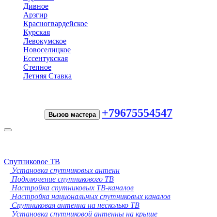
Дивное
Арзгир
Красногвардейское
Курская
Левокумское
Новоселицкое
Ессентукская
Степное
Летняя Ставка
+79675554547
Вызов мастера
Toggle
navigation
Спутниковое ТВ
Установка спутниковых антенн
Подключение спутникового ТВ
Настройка спутниковых ТВ-каналов
Настройка национальных спутниковых каналов
Спутниковая антенна на несколько ТВ
Установка спутниковой антенны на крыше