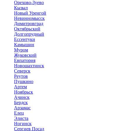
Орехово-Зуево
Кызыл
Новый Уренгой
Невинномысск
Димитровград
Октябрьский
Долгопрудный
Ессентуки
Камышин
Муром
Жуковский
Евпатория
Новошахтинск
Северск
Реутов
Пушкино
Артем
Ноябрьск
Ачинск
Бердск
Арзамас
Елец
Элиста
Ногинск
Сергиев Посад