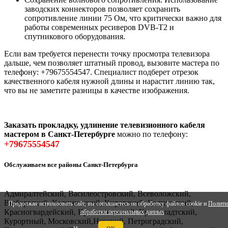
заводских коннекторов позволяет сохранить
сопротивление линии 75 Ом, что критически важно для
работы современных ресиверов DVB-T2 и
спутникового оборудования.
Если вам требуется перенести точку просмотра телевизора
дальше, чем позволяет штатный провод, вызовите мастера по
телефону: +79675554547. Специалист подберет отрезок
качественного кабеля нужной длины и нарастит линию так,
что вы не заметите разницы в качестве изображения.
Заказать прокладку, удлинение телевизионного кабеля
мастером в Санкт-Петербурге
можно по телефону:
+79675554547
Обслуживаем все районы Санкт-Петербурга
Адмиралтейский, Василеостровский, Всеволожский,
Выборгский, Калининский, Кировский, Колпинский,
Продолжая использовать сайт, вы соглашаетесь на обработку файлов cookie и
Полити
Красногвардейский, Красносельский, Кронштадтский,
обработки персональных данных
Курортный, Московский,Невский, Петроградский,