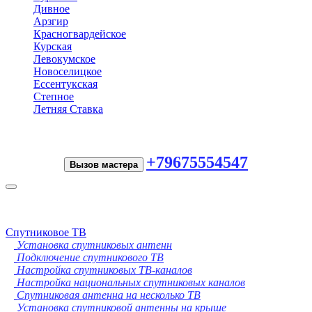
Дивное
Арзгир
Красногвардейское
Курская
Левокумское
Новоселицкое
Ессентукская
Степное
Летняя Ставка
+79675554547
Вызов мастера
Toggle
navigation
Спутниковое ТВ
Установка спутниковых антенн
Подключение спутникового ТВ
Настройка спутниковых ТВ-каналов
Настройка национальных спутниковых каналов
Спутниковая антенна на несколько ТВ
Установка спутниковой антенны на крыше