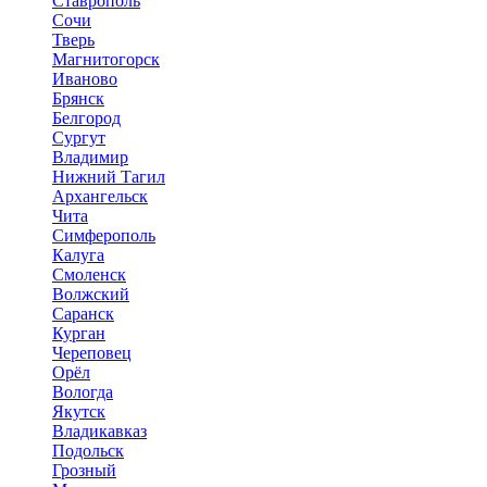
Ставрополь
Сочи
Тверь
Магнитогорск
Иваново
Брянск
Белгород
Сургут
Владимир
Нижний Тагил
Архангельск
Чита
Симферополь
Калуга
Смоленск
Волжский
Саранск
Курган
Череповец
Орёл
Вологда
Якутск
Владикавказ
Подольск
Грозный