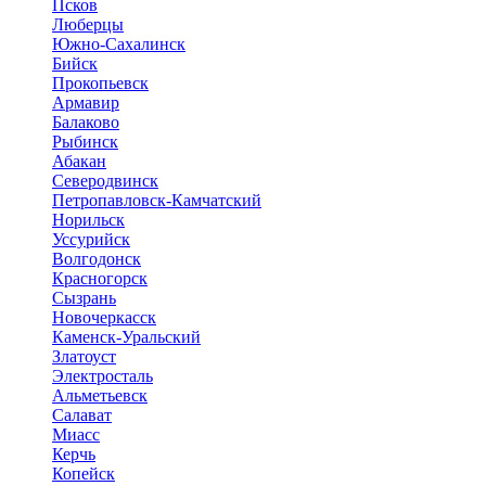
Псков
Люберцы
Южно-Сахалинск
Бийск
Прокопьевск
Армавир
Балаково
Рыбинск
Абакан
Северодвинск
Петропавловск-Камчатский
Норильск
Уссурийск
Волгодонск
Красногорск
Сызрань
Новочеркасск
Каменск-Уральский
Златоуст
Электросталь
Альметьевск
Салават
Миасс
Керчь
Копейск