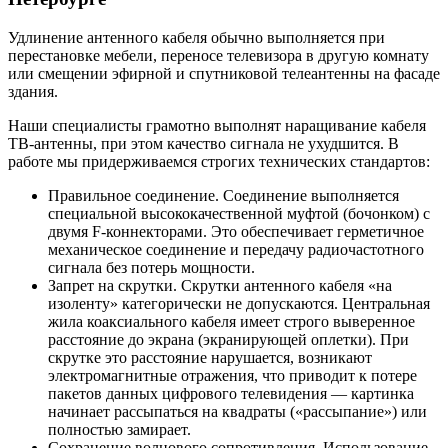
Удлинение антенного кабеля обычно выполняется при
перестановке мебели, переносе телевизора в другую комнату
или смещении эфирной и спутниковой телеантенны на фасаде
здания.
Наши специалисты грамотно выполнят наращивание кабеля
ТВ-антенны, при этом качество сигнала не ухудшится. В
работе мы придерживаемся строгих технических стандартов:
Правильное соединение. Соединение выполняется
специальной высококачественной муфтой (бочонком) с
двумя F-коннекторами. Это обеспечивает герметичное
механическое соединение и передачу радиочастотного
сигнала без потерь мощности.
Запрет на скрутки. Скрутки антенного кабеля «на
изоленту» категорически не допускаются. Центральная
жила коаксиального кабеля имеет строго выверенное
расстояние до экрана (экранирующей оплетки). При
скрутке это расстояние нарушается, возникают
электромагнитные отражения, что приводит к потере
пакетов данных цифрового телевидения — картинка
начинает рассыпаться на квадраты («рассыпание») или
полностью замирает.
Сохранение волнового сопротивления. Использование