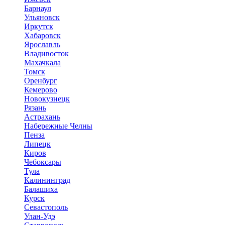
Барнаул
Ульяновск
Иркутск
Хабаровск
Ярославль
Владивосток
Махачкала
Томск
Оренбург
Кемерово
Новокузнецк
Рязань
Астрахань
Набережные Челны
Пенза
Липецк
Киров
Чебоксары
Тула
Калининград
Балашиха
Курск
Севастополь
Улан-Удэ