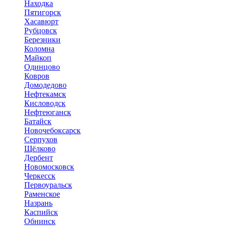
Находка
Пятигорск
Хасавюрт
Рубцовск
Березники
Коломна
Майкоп
Одинцово
Ковров
Домодедово
Нефтекамск
Кисловодск
Нефтеюганск
Батайск
Новочебоксарск
Серпухов
Щёлково
Дербент
Новомосковск
Черкесск
Первоуральск
Раменское
Назрань
Каспийск
Обнинск