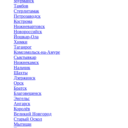
Мурманск
Тамбов
Стерлитамак
Петрозаводск
Кострома
Нижневартовск
Новороссийск
Йошкар-Ола
Химки
Таганрог
Комсомольск-на-Амуре
Сыктывкар
Нижнекамск
Нальчик
Шахты
Дзержинск
Орск
Братск
Благовещенск
Энгельс
Ангарск
Королёв
Великий Новгород
Старый Оскол
Мытищи