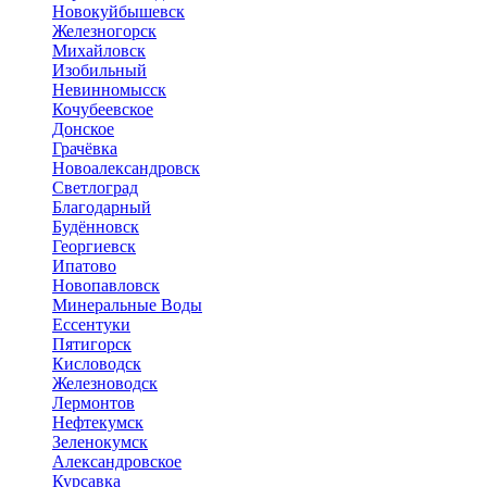
Новокуйбышевск
Железногорск
Михайловск
Изобильный
Невинномысск
Кочубеевское
Донское
Грачёвка
Новоалександровск
Светлоград
Благодарный
Будённовск
Георгиевск
Ипатово
Новопавловск
Минеральные Воды
Ессентуки
Пятигорск
Кисловодск
Железноводск
Лермонтов
Нефтекумск
Зеленокумск
Александровское
Курсавка