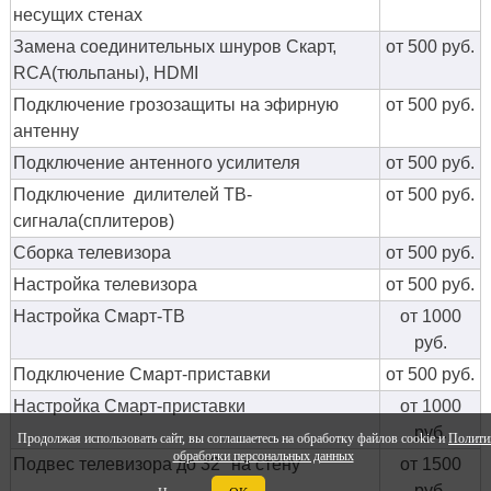
несущих стенах
Замена соединительных шнуров Скарт,
от 500 руб.
RCA(тюльпаны), HDMI
Подключение грозозащиты на эфирную
от 500 руб.
антенну
Подключение антенного усилителя
от 500 руб.
Подключение дилителей ТВ-
от 500 руб.
сигнала(сплитеров)
Сборка телевизора
от 500 руб.
Настройка телевизора
от 500 руб.
Настройка Смарт-ТВ
от 1000
руб.
Подключение Смарт-приставки
от 500 руб.
Настройка Смарт-приставки
от 1000
руб.
Продолжая использовать сайт, вы соглашаетесь на обработку файлов cookie и
Полити
обработки персональных данных
Подвес телевизора до 32" на стену
от 1500
руб.