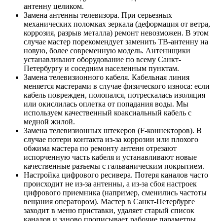
антенну целиком.
Замена антенны телевизора. При серьезных
механических поломках зеркала (деформация от ветра,
коррозия, разрыв металла) ремонт невозможен. В этом
случае мастер порекомендует заменить ТВ-антенну на
новую, более современную модель. Антеннщики
устанавливают оборудование по всему Санкт-
Петербургу и соседним населенным пунктам.
Замена телевизионного кабеля. Кабельная линия
меняется мастерами в случае физического износа: если
кабель поврежден, полопался, потрескалась изоляция
или окислилась оплетка от попадания воды. Мы
используем качественный коаксиальный кабель с
медной жилой.
Замена телевизионных штекеров (F-коннекторов). В
случае потери контакта из-за коррозии или плохого
обжима мастера по ремонту антенн отрезают
испорченную часть кабеля и устанавливают новые
качественные разъемы с гальваническим покрытием.
Настройка цифрового ресивера. Потеря каналов часто
происходит не из-за антенны, а из-за сбоя настроек
цифрового приемника (например, сменились частоты
вещания оператором). Мастер в Санкт-Петербурге
заходит в меню приставки, удаляет старый список
каналов и заново прописывает рабочие параметры