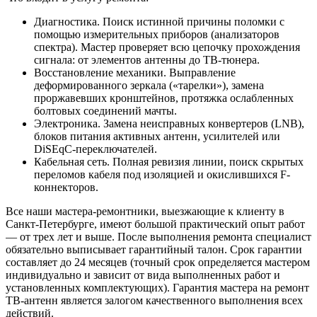
Диагностика. Поиск истинной причины поломки с
помощью измерительных приборов (анализаторов
спектра). Мастер проверяет всю цепочку прохождения
сигнала: от элементов антенны до ТВ-тюнера.
Восстановление механики. Выправление
деформированного зеркала («тарелки»), замена
проржавевших кронштейнов, протяжка ослабленных
болтовых соединений мачты.
Электроника. Замена неисправных конвертеров (LNB),
блоков питания активных антенн, усилителей или
DiSEqC-переключателей.
Кабельная сеть. Полная ревизия линии, поиск скрытых
переломов кабеля под изоляцией и окислившихся F-
коннекторов.
Все наши мастера-ремонтники, выезжающие к клиенту в
Санкт-Петербурге, имеют большой практический опыт работ
— от трех лет и выше. После выполнения ремонта специалист
обязательно выписывает гарантийный талон. Срок гарантии
составляет до 24 месяцев (точный срок определяется мастером
индивидуально и зависит от вида выполненных работ и
установленных комплектующих). Гарантия мастера на ремонт
ТВ-антенн является залогом качественного выполнения всех
действий.