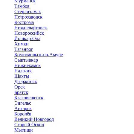
Мурманск
Тамбов
Стерлитамак
Петрозаводск
Кострома
Нижневартовск
Новороссийск
Йошкар-Ола
Химки
Таганрог
Комсомольск-на-Амуре
Сыктывкар
Нижнекамск
Нальчик
Шахты
Дзержинск
Орск
Братск
Благовещенск
Энгельс
Ангарск
Королёв
Великий Новгород
Старый Оскол
Мытищи