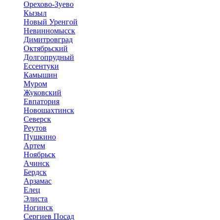
Орехово-Зуево
Кызыл
Новый Уренгой
Невинномысск
Димитровград
Октябрьский
Долгопрудный
Ессентуки
Камышин
Муром
Жуковский
Евпатория
Новошахтинск
Северск
Реутов
Пушкино
Артем
Ноябрьск
Ачинск
Бердск
Арзамас
Елец
Элиста
Ногинск
Сергиев Посад