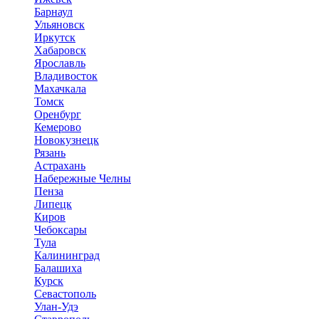
Барнаул
Ульяновск
Иркутск
Хабаровск
Ярославль
Владивосток
Махачкала
Томск
Оренбург
Кемерово
Новокузнецк
Рязань
Астрахань
Набережные Челны
Пенза
Липецк
Киров
Чебоксары
Тула
Калининград
Балашиха
Курск
Севастополь
Улан-Удэ