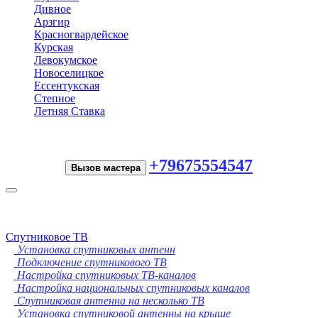
Дивное
Арзгир
Красногвардейское
Курская
Левокумское
Новоселицкое
Ессентукская
Степное
Летняя Ставка
+79675554547
Вызов мастера
Toggle
navigation
Спутниковое ТВ
Установка спутниковых антенн
Подключение спутникового ТВ
Настройка спутниковых ТВ-каналов
Настройка национальных спутниковых каналов
Спутниковая антенна на несколько ТВ
Установка спутниковой антенны на крыше