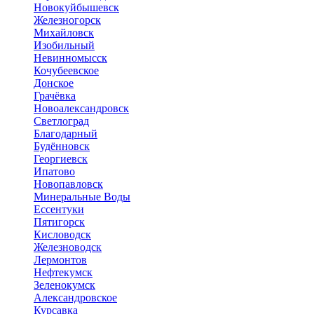
Новокуйбышевск
Железногорск
Михайловск
Изобильный
Невинномысск
Кочубеевское
Донское
Грачёвка
Новоалександровск
Светлоград
Благодарный
Будённовск
Георгиевск
Ипатово
Новопавловск
Минеральные Воды
Ессентуки
Пятигорск
Кисловодск
Железноводск
Лермонтов
Нефтекумск
Зеленокумск
Александровское
Курсавка