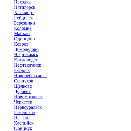
Находка
Пятигорск
Хасавюрт
Рубцовск
Березники
Коломна
Майкоп
Одинцово
Ковров
Домодедово
Нефтекамск
Кисловодск
Нефтеюганск
Батайск
Новочебоксарск
Серпухов
Щёлково
Дербент
Новомосковск
Черкесск
Первоуральск
Раменское
Назрань
Каспийск
Обнинск