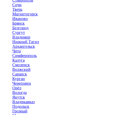
Ставрополь
Сочи
Тверь
Магнитогорск
Иваново
Брянск
Белгород
Сургут
Владимир
Нижний Тагил
Архангельск
Чита
Симферополь
Калуга
Смоленск
Волжский
Саранск
Курган
Череповец
Орёл
Вологда
Якутск
Владикавказ
Подольск
Грозный