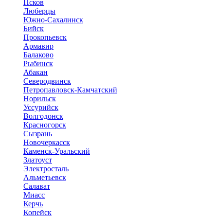
Псков
Люберцы
Южно-Сахалинск
Бийск
Прокопьевск
Армавир
Балаково
Рыбинск
Абакан
Северодвинск
Петропавловск-Камчатский
Норильск
Уссурийск
Волгодонск
Красногорск
Сызрань
Новочеркасск
Каменск-Уральский
Златоуст
Электросталь
Альметьевск
Салават
Миасс
Керчь
Копейск