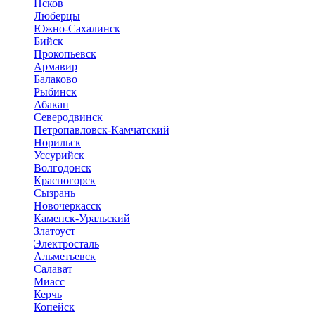
Псков
Люберцы
Южно-Сахалинск
Бийск
Прокопьевск
Армавир
Балаково
Рыбинск
Абакан
Северодвинск
Петропавловск-Камчатский
Норильск
Уссурийск
Волгодонск
Красногорск
Сызрань
Новочеркасск
Каменск-Уральский
Златоуст
Электросталь
Альметьевск
Салават
Миасс
Керчь
Копейск