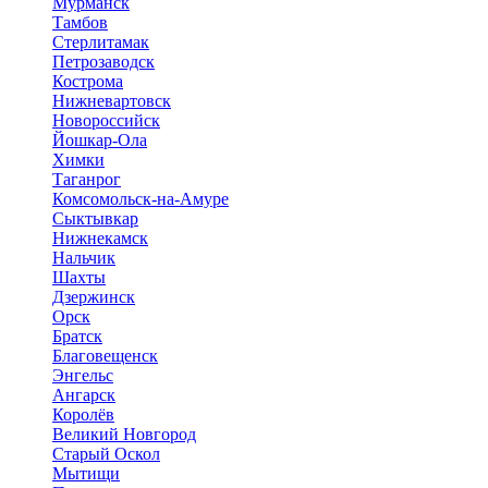
Мурманск
Тамбов
Стерлитамак
Петрозаводск
Кострома
Нижневартовск
Новороссийск
Йошкар-Ола
Химки
Таганрог
Комсомольск-на-Амуре
Сыктывкар
Нижнекамск
Нальчик
Шахты
Дзержинск
Орск
Братск
Благовещенск
Энгельс
Ангарск
Королёв
Великий Новгород
Старый Оскол
Мытищи