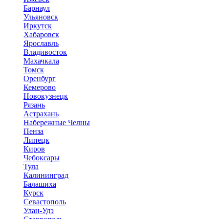
Барнаул
Ульяновск
Иркутск
Хабаровск
Ярославль
Владивосток
Махачкала
Томск
Оренбург
Кемерово
Новокузнецк
Рязань
Астрахань
Набережные Челны
Пенза
Липецк
Киров
Чебоксары
Тула
Калининград
Балашиха
Курск
Севастополь
Улан-Удэ