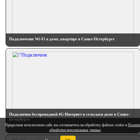
Подключение Wi-Fi в доме, квартире в Санкт-Петербурге
Подключим беспроводной 4G Интернет в сельском доме в Санкт-
Петербурге
Продолжая использовать сайт, вы соглашаетесь на обработку файлов cookie и
Полити
90
обработки персональных данных