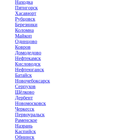
Находка
Пятигорск
Хасавюрт
Рубцовск
Березники
Коломна
Майкоп
Одинцово
Ковров
Домодедово
Нефтекамск
Кисловодск
Нефтеюганск
Батайск
Новочебоксарск
Серпухов
Щёлково
Дербент
Новомосковск
Черкесск
Первоуральск
Раменское
Назрань
Каспийск
Обнинск