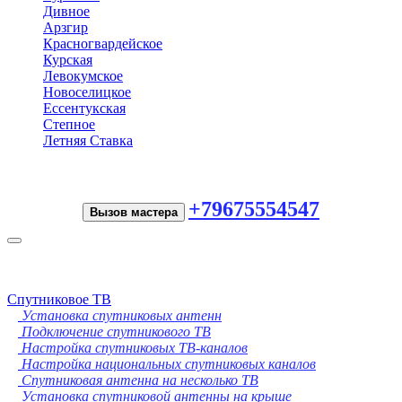
Дивное
Арзгир
Красногвардейское
Курская
Левокумское
Новоселицкое
Ессентукская
Степное
Летняя Ставка
+79675554547
Вызов мастера
Toggle
navigation
Спутниковое ТВ
Установка спутниковых антенн
Подключение спутникового ТВ
Настройка спутниковых ТВ-каналов
Настройка национальных спутниковых каналов
Спутниковая антенна на несколько ТВ
Установка спутниковой антенны на крыше