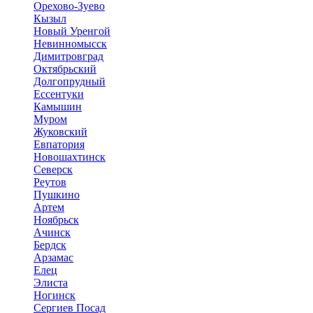
Орехово-Зуево
Кызыл
Новый Уренгой
Невинномысск
Димитровград
Октябрьский
Долгопрудный
Ессентуки
Камышин
Муром
Жуковский
Евпатория
Новошахтинск
Северск
Реутов
Пушкино
Артем
Ноябрьск
Ачинск
Бердск
Арзамас
Елец
Элиста
Ногинск
Сергиев Посад