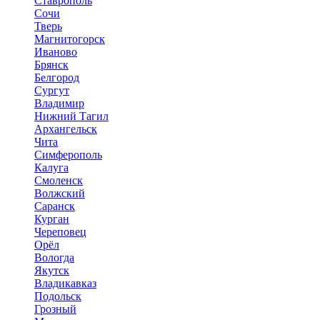
Ставрополь
Сочи
Тверь
Магнитогорск
Иваново
Брянск
Белгород
Сургут
Владимир
Нижний Тагил
Архангельск
Чита
Симферополь
Калуга
Смоленск
Волжский
Саранск
Курган
Череповец
Орёл
Вологда
Якутск
Владикавказ
Подольск
Грозный