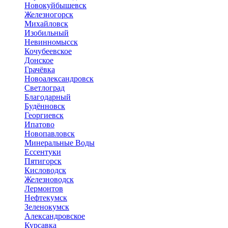
Новокуйбышевск
Железногорск
Михайловск
Изобильный
Невинномысск
Кочубеевское
Донское
Грачёвка
Новоалександровск
Светлоград
Благодарный
Будённовск
Георгиевск
Ипатово
Новопавловск
Минеральные Воды
Ессентуки
Пятигорск
Кисловодск
Железноводск
Лермонтов
Нефтекумск
Зеленокумск
Александровское
Курсавка