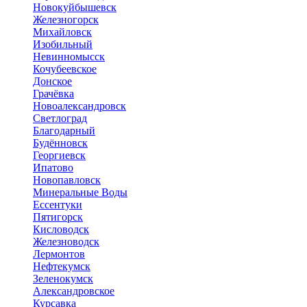
Новокуйбышевск
Железногорск
Михайловск
Изобильный
Невинномысск
Кочубеевское
Донское
Грачёвка
Новоалександровск
Светлоград
Благодарный
Будённовск
Георгиевск
Ипатово
Новопавловск
Минеральные Воды
Ессентуки
Пятигорск
Кисловодск
Железноводск
Лермонтов
Нефтекумск
Зеленокумск
Александровское
Курсавка