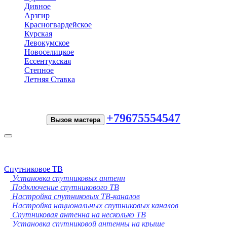
Дивное
Арзгир
Красногвардейское
Курская
Левокумское
Новоселицкое
Ессентукская
Степное
Летняя Ставка
+79675554547
Вызов мастера
Toggle
navigation
Спутниковое ТВ
Установка спутниковых антенн
Подключение спутникового ТВ
Настройка спутниковых ТВ-каналов
Настройка национальных спутниковых каналов
Спутниковая антенна на несколько ТВ
Установка спутниковой антенны на крыше