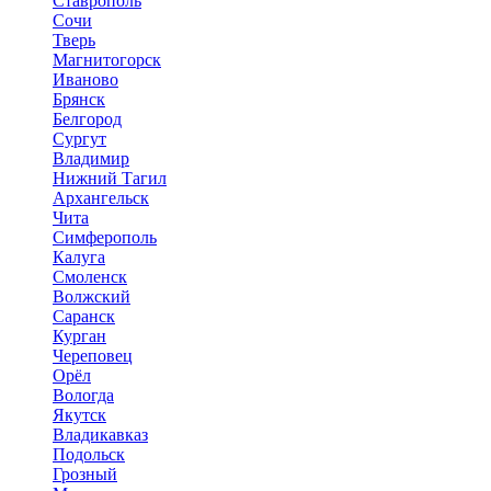
Ставрополь
Сочи
Тверь
Магнитогорск
Иваново
Брянск
Белгород
Сургут
Владимир
Нижний Тагил
Архангельск
Чита
Симферополь
Калуга
Смоленск
Волжский
Саранск
Курган
Череповец
Орёл
Вологда
Якутск
Владикавказ
Подольск
Грозный