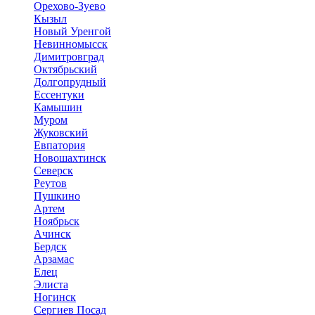
Орехово-Зуево
Кызыл
Новый Уренгой
Невинномысск
Димитровград
Октябрьский
Долгопрудный
Ессентуки
Камышин
Муром
Жуковский
Евпатория
Новошахтинск
Северск
Реутов
Пушкино
Артем
Ноябрьск
Ачинск
Бердск
Арзамас
Елец
Элиста
Ногинск
Сергиев Посад