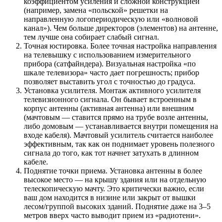
коэффициентом усиления и сложной конструкцией
(например, замена «польской» решетки на
направленную логопериодическую или «волновой
канал»). Чем больше директоров (элементов) на антенне,
тем лучше она собирает слабый сигнал.
Точная юстировка. Более точная настройка направления
на телевышку с использованием измерительного
прибора (сатфайндера). Визуальная настройка «по
шкале телевизора» часто дает погрешность; прибор
позволяет выставить угол с точностью до градуса.
Установка усилителя. Монтаж активного усилителя
телевизионного сигнала. Он бывает встроенным в
корпус антенны (активная антенна) или внешним
(мачтовым — ставится прямо на трубе возле антенны,
либо домовым — устанавливается внутри помещения на
входе кабеля). Мачтовый усилитель считается наиболее
эффективным, так как он поднимает уровень полезного
сигнала до того, как тот начнет затухать в длинном
кабеле.
Поднятие точки приема. Установка антенны в более
высокое место — на крышу здания или на отдельную
телескопическую мачту. Это критически важно, если
ваш дом находится в низине или закрыт от вышки
лесом/группой высоких зданий. Поднятие даже на 3–5
метров вверх часто выводит прием из «радиотени».