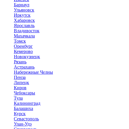
Барнаул
Ульяновск
Иркутск
Хабаровск
Ярославль
Владивосток
Махачкала
Томск
Оренбург
Кемерово
Новокузнецк
Рязань
Астрахань
Набережные Челны
Пенза
Липецк
Киров
Чебоксары
Тула
Калининград
Балашиха
Курск
Севастополь
Улан-Удэ