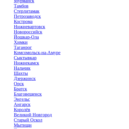
Мурманск
Тамбов
Стерлитамак
Петрозаводск
Кострома
Нижневартовск
Новороссийск
Йошкар-Ола
Химки
Таганрог
Комсомольск-на-Амуре
Сыктывкар
Нижнекамск
Нальчик
Шахты
Дзержинск
Орск
Братск
Благовещенск
Энгельс
Ангарск
Королёв
Великий Новгород
Старый Оскол
Мытищи