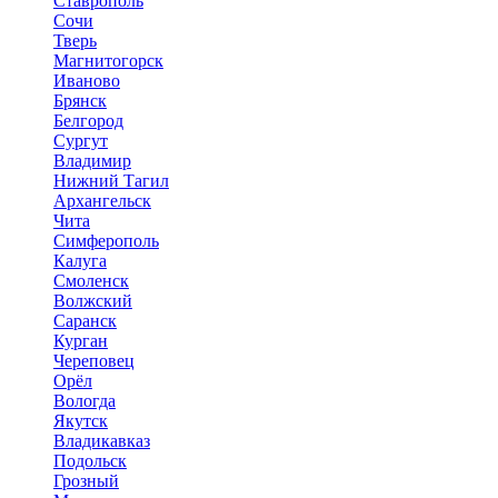
Ставрополь
Сочи
Тверь
Магнитогорск
Иваново
Брянск
Белгород
Сургут
Владимир
Нижний Тагил
Архангельск
Чита
Симферополь
Калуга
Смоленск
Волжский
Саранск
Курган
Череповец
Орёл
Вологда
Якутск
Владикавказ
Подольск
Грозный