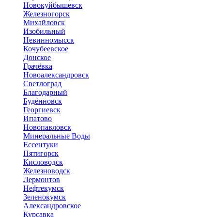
Новокуйбышевск
Железногорск
Михайловск
Изобильный
Невинномысск
Кочубеевское
Донское
Грачёвка
Новоалександровск
Светлоград
Благодарный
Будённовск
Георгиевск
Ипатово
Новопавловск
Минеральные Воды
Ессентуки
Пятигорск
Кисловодск
Железноводск
Лермонтов
Нефтекумск
Зеленокумск
Александровское
Курсавка