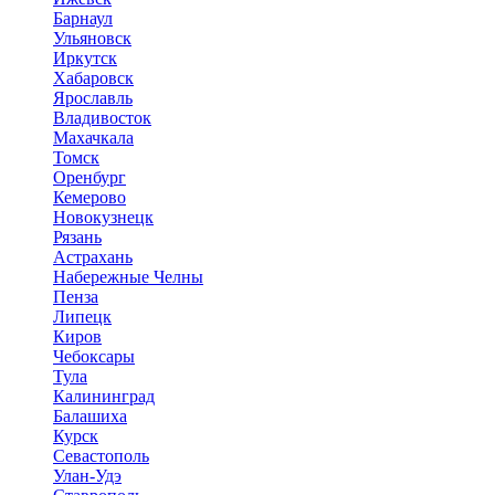
Барнаул
Ульяновск
Иркутск
Хабаровск
Ярославль
Владивосток
Махачкала
Томск
Оренбург
Кемерово
Новокузнецк
Рязань
Астрахань
Набережные Челны
Пенза
Липецк
Киров
Чебоксары
Тула
Калининград
Балашиха
Курск
Севастополь
Улан-Удэ