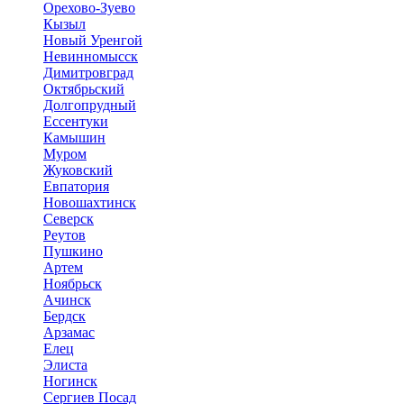
Орехово-Зуево
Кызыл
Новый Уренгой
Невинномысск
Димитровград
Октябрьский
Долгопрудный
Ессентуки
Камышин
Муром
Жуковский
Евпатория
Новошахтинск
Северск
Реутов
Пушкино
Артем
Ноябрьск
Ачинск
Бердск
Арзамас
Елец
Элиста
Ногинск
Сергиев Посад