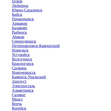
Псков
Люберцы
Южно-Сахалинск
Бийск
Прокопьевск
Армавир
Балаково
Рыбинск
Абакан
Северодвинск
Петропавловск-Камчатский
Норильск
Уссурийск
Волгодонск
Красногорск
Сызрань
Новочеркасск
Каменск-Уральский
Златоуст
Электросталь
Альметьевск
Салават
Миасс
Керчь
Копейск