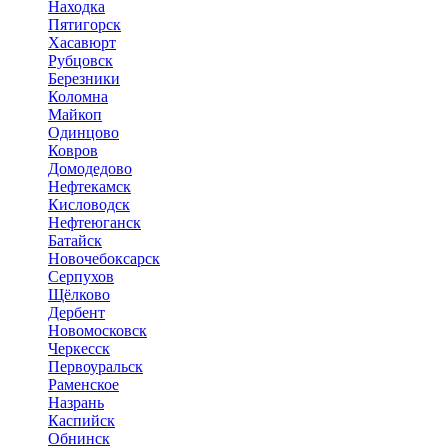
Находка
Пятигорск
Хасавюрт
Рубцовск
Березники
Коломна
Майкоп
Одинцово
Ковров
Домодедово
Нефтекамск
Кисловодск
Нефтеюганск
Батайск
Новочебоксарск
Серпухов
Щёлково
Дербент
Новомосковск
Черкесск
Первоуральск
Раменское
Назрань
Каспийск
Обнинск