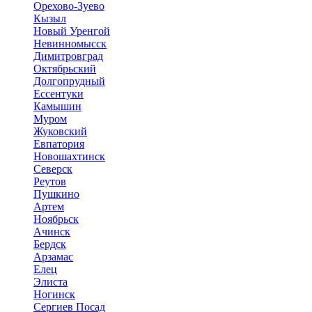
Орехово-Зуево
Кызыл
Новый Уренгой
Невинномысск
Димитровград
Октябрьский
Долгопрудный
Ессентуки
Камышин
Муром
Жуковский
Евпатория
Новошахтинск
Северск
Реутов
Пушкино
Артем
Ноябрьск
Ачинск
Бердск
Арзамас
Елец
Элиста
Ногинск
Сергиев Посад