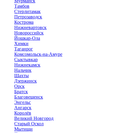
Мурманск
Тамбов
Стерлитамак
Петрозаводск
Кострома
Нижневартовск
Новороссийск
Йошкар-Ола
Химки
Таганрог
Комсомольск-на-Амуре
Сыктывкар
Нижнекамск
Нальчик
Шахты
Дзержинск
Орск
Братск
Благовещенск
Энгельс
Ангарск
Королёв
Великий Новгород
Старый Оскол
Мытищи