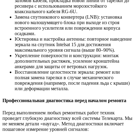
заломов кабеля, прокладка новой линии от тарелки до
ресивера с использованием морозостойкого
коаксиального кабеля RG-6U.
Замена спутникового конвертера (LNB): установка
нового малошумящего блока при выходе из строя
встроенного усилителя или повреждении корпуса
осадками.
Юстировка и настройка антенны: повторное наведение
зеркала на спутник Intelsat 15 для достижения
максимального уровня сигнала (выше 80–90%).
Укрепление поверхности и конструкции: монтаж
дополнительных растяжек, усиление кронштейна
анкерами для защиты от ветровых нагрузок.
Восстановление целостности зеркала: ремонт или
полная замена тарелки в случае механического
повреждения (например, после падения льда с крыши)
или деформации металла.
Профессиональная диагностика перед началом ремонта
Перед выполнением любых ремонтных работ техник
проведет глубокую диагностику всей системы Телекарта. Мы
не меняем детали «наугад». Метод диагностики включает
пошаговое измерение уровней сигналов: