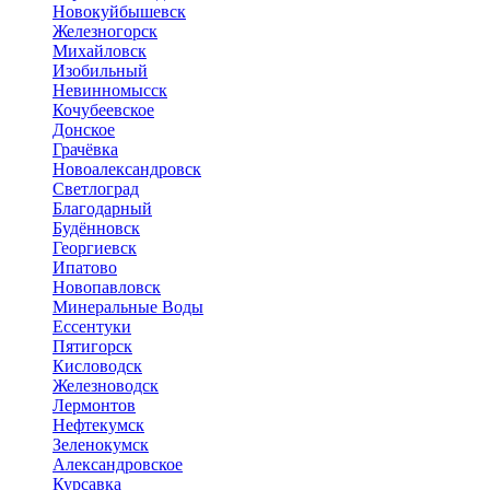
Новокуйбышевск
Железногорск
Михайловск
Изобильный
Невинномысск
Кочубеевское
Донское
Грачёвка
Новоалександровск
Светлоград
Благодарный
Будённовск
Георгиевск
Ипатово
Новопавловск
Минеральные Воды
Ессентуки
Пятигорск
Кисловодск
Железноводск
Лермонтов
Нефтекумск
Зеленокумск
Александровское
Курсавка