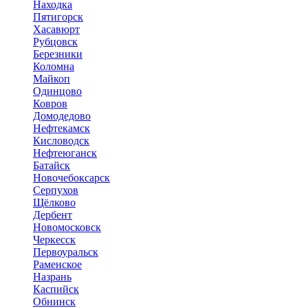
Находка
Пятигорск
Хасавюрт
Рубцовск
Березники
Коломна
Майкоп
Одинцово
Ковров
Домодедово
Нефтекамск
Кисловодск
Нефтеюганск
Батайск
Новочебоксарск
Серпухов
Щёлково
Дербент
Новомосковск
Черкесск
Первоуральск
Раменское
Назрань
Каспийск
Обнинск