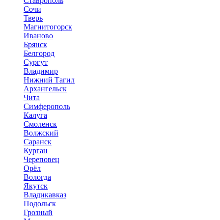
Ставрополь
Сочи
Тверь
Магнитогорск
Иваново
Брянск
Белгород
Сургут
Владимир
Нижний Тагил
Архангельск
Чита
Симферополь
Калуга
Смоленск
Волжский
Саранск
Курган
Череповец
Орёл
Вологда
Якутск
Владикавказ
Подольск
Грозный