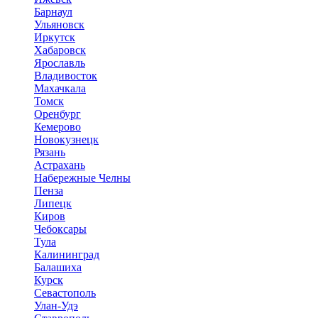
Барнаул
Ульяновск
Иркутск
Хабаровск
Ярославль
Владивосток
Махачкала
Томск
Оренбург
Кемерово
Новокузнецк
Рязань
Астрахань
Набережные Челны
Пенза
Липецк
Киров
Чебоксары
Тула
Калининград
Балашиха
Курск
Севастополь
Улан-Удэ