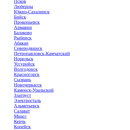
Псков
Люберцы
Южно-Сахалинск
Бийск
Прокопьевск
Армавир
Балаково
Рыбинск
Абакан
Северодвинск
Петропавловск-Камчатский
Норильск
Уссурийск
Волгодонск
Красногорск
Сызрань
Новочеркасск
Каменск-Уральский
Златоуст
Электросталь
Альметьевск
Салават
Миасс
Керчь
Копейск