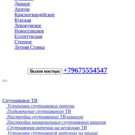
Дивное
Арзгир
Красногвардейское
Курская
Левокумское
Новоселицкое
Ессентукская
Степное
Летняя Ставка
+79675554547
Вызов мастера
Toggle
navigation
Спутниковое ТВ
Установка спутниковых антенн
Подключение спутникового ТВ
Настройка спутниковых ТВ-каналов
Настройка национальных спутниковых каналов
Спутниковая антенна на несколько ТВ
Установка спутниковой антенны на крыше