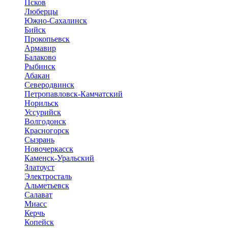
Псков
Люберцы
Южно-Сахалинск
Бийск
Прокопьевск
Армавир
Балаково
Рыбинск
Абакан
Северодвинск
Петропавловск-Камчатский
Норильск
Уссурийск
Волгодонск
Красногорск
Сызрань
Новочеркасск
Каменск-Уральский
Златоуст
Электросталь
Альметьевск
Салават
Миасс
Керчь
Копейск