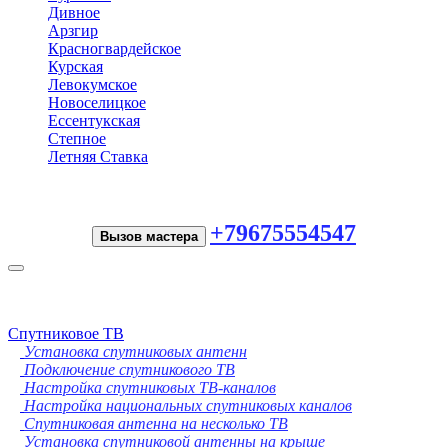
Дивное
Арзгир
Красногвардейское
Курская
Левокумское
Новоселицкое
Ессентукская
Степное
Летняя Ставка
+79675554547
Вызов мастера
Toggle
navigation
Спутниковое ТВ
Установка спутниковых антенн
Подключение спутникового ТВ
Настройка спутниковых ТВ-каналов
Настройка национальных спутниковых каналов
Спутниковая антенна на несколько ТВ
Установка спутниковой антенны на крыше