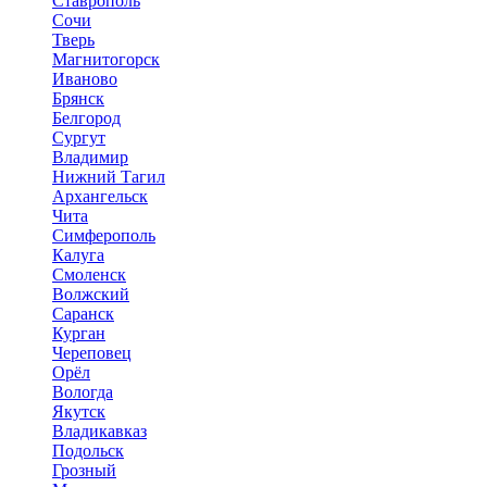
Ставрополь
Сочи
Тверь
Магнитогорск
Иваново
Брянск
Белгород
Сургут
Владимир
Нижний Тагил
Архангельск
Чита
Симферополь
Калуга
Смоленск
Волжский
Саранск
Курган
Череповец
Орёл
Вологда
Якутск
Владикавказ
Подольск
Грозный