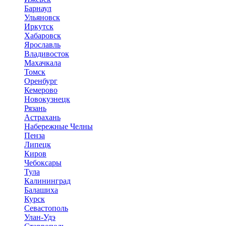
Барнаул
Ульяновск
Иркутск
Хабаровск
Ярославль
Владивосток
Махачкала
Томск
Оренбург
Кемерово
Новокузнецк
Рязань
Астрахань
Набережные Челны
Пенза
Липецк
Киров
Чебоксары
Тула
Калининград
Балашиха
Курск
Севастополь
Улан-Удэ