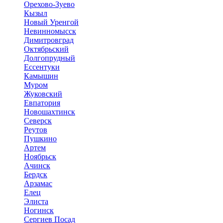
Орехово-Зуево
Кызыл
Новый Уренгой
Невинномысск
Димитровград
Октябрьский
Долгопрудный
Ессентуки
Камышин
Муром
Жуковский
Евпатория
Новошахтинск
Северск
Реутов
Пушкино
Артем
Ноябрьск
Ачинск
Бердск
Арзамас
Елец
Элиста
Ногинск
Сергиев Посад