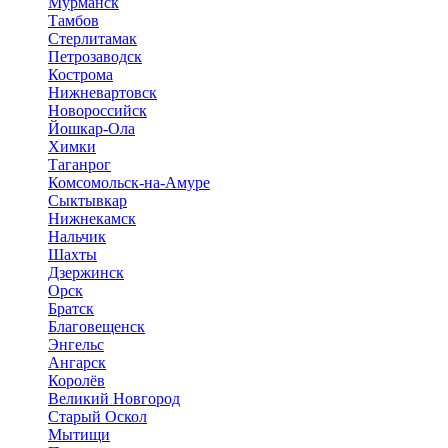
Мурманск
Тамбов
Стерлитамак
Петрозаводск
Кострома
Нижневартовск
Новороссийск
Йошкар-Ола
Химки
Таганрог
Комсомольск-на-Амуре
Сыктывкар
Нижнекамск
Нальчик
Шахты
Дзержинск
Орск
Братск
Благовещенск
Энгельс
Ангарск
Королёв
Великий Новгород
Старый Оскол
Мытищи