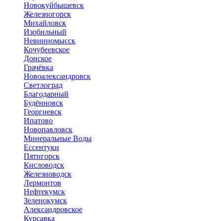
Новокуйбышевск
Железногорск
Михайловск
Изобильный
Невинномысск
Кочубеевское
Донское
Грачёвка
Новоалександровск
Светлоград
Благодарный
Будённовск
Георгиевск
Ипатово
Новопавловск
Минеральные Воды
Ессентуки
Пятигорск
Кисловодск
Железноводск
Лермонтов
Нефтекумск
Зеленокумск
Александровское
Курсавка