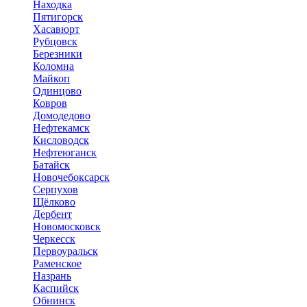
Находка
Пятигорск
Хасавюрт
Рубцовск
Березники
Коломна
Майкоп
Одинцово
Ковров
Домодедово
Нефтекамск
Кисловодск
Нефтеюганск
Батайск
Новочебоксарск
Серпухов
Щёлково
Дербент
Новомосковск
Черкесск
Первоуральск
Раменское
Назрань
Каспийск
Обнинск