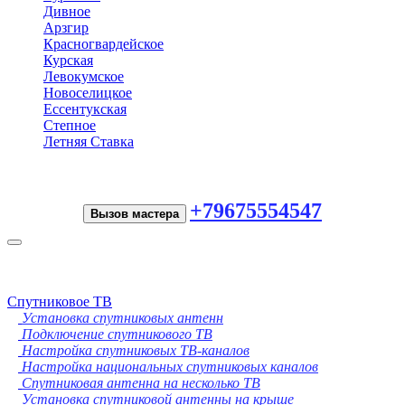
Дивное
Арзгир
Красногвардейское
Курская
Левокумское
Новоселицкое
Ессентукская
Степное
Летняя Ставка
+79675554547
Вызов мастера
Toggle
navigation
Спутниковое ТВ
Установка спутниковых антенн
Подключение спутникового ТВ
Настройка спутниковых ТВ-каналов
Настройка национальных спутниковых каналов
Спутниковая антенна на несколько ТВ
Установка спутниковой антенны на крыше