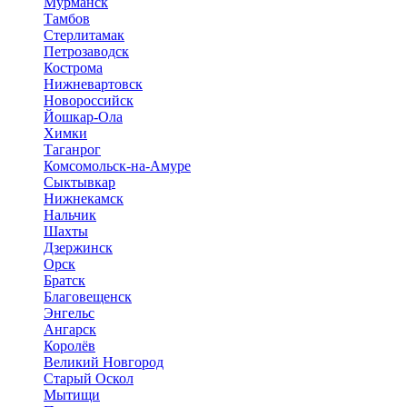
Мурманск
Тамбов
Стерлитамак
Петрозаводск
Кострома
Нижневартовск
Новороссийск
Йошкар-Ола
Химки
Таганрог
Комсомольск-на-Амуре
Сыктывкар
Нижнекамск
Нальчик
Шахты
Дзержинск
Орск
Братск
Благовещенск
Энгельс
Ангарск
Королёв
Великий Новгород
Старый Оскол
Мытищи