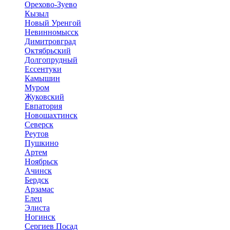
Орехово-Зуево
Кызыл
Новый Уренгой
Невинномысск
Димитровград
Октябрьский
Долгопрудный
Ессентуки
Камышин
Муром
Жуковский
Евпатория
Новошахтинск
Северск
Реутов
Пушкино
Артем
Ноябрьск
Ачинск
Бердск
Арзамас
Елец
Элиста
Ногинск
Сергиев Посад