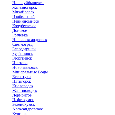
Новокуйбышевск
Железногорск
Михайловск
Изобильный
Невинномысск
Кочубеевское
Донское
Грачёвка
Новоалександровск
Светлоград
Благодарный
Будённовск
Георгиевск
Ипатово
Новопавловск
Минеральные Воды
Ессентуки
Пятигорск
Кисловодск
Железноводск
Лермонтов
Нефтекумск
Зеленокумск
Александровское
Курсавка