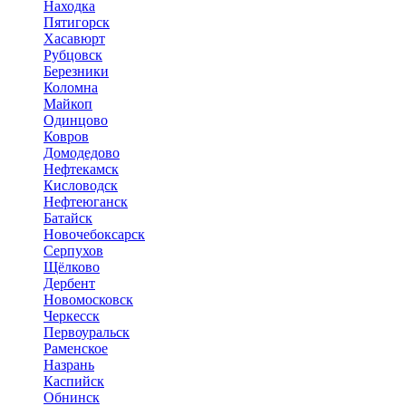
Находка
Пятигорск
Хасавюрт
Рубцовск
Березники
Коломна
Майкоп
Одинцово
Ковров
Домодедово
Нефтекамск
Кисловодск
Нефтеюганск
Батайск
Новочебоксарск
Серпухов
Щёлково
Дербент
Новомосковск
Черкесск
Первоуральск
Раменское
Назрань
Каспийск
Обнинск