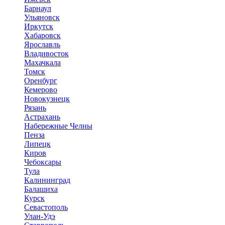
Барнаул
Ульяновск
Иркутск
Хабаровск
Ярославль
Владивосток
Махачкала
Томск
Оренбург
Кемерово
Новокузнецк
Рязань
Астрахань
Набережные Челны
Пенза
Липецк
Киров
Чебоксары
Тула
Калининград
Балашиха
Курск
Севастополь
Улан-Удэ