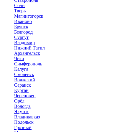
Ставрополь
Сочи
Тверь
Магнитогорск
Иваново
Брянск
Белгород
Сургут
Владимир
Нижний Тагил
Архангельск
Чита
Симферополь
Калуга
Смоленск
Волжский
Саранск
Курган
Череповец
Орёл
Вологда
Якутск
Владикавказ
Подольск
Грозный