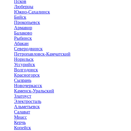
Псков
Люберцы
Южно-Сахалинск
Бийск
Прокопьевск
Армавир
Балаково
Рыбинск
Абакан
Северодвинск
Петропавловск-Камчатский
Норильск
Уссурийск
Волгодонск
Красногорск
Сызрань
Новочеркасск
Каменск-Уральский
Златоуст
Электросталь
Альметьевск
Салават
Миасс
Керчь
Копейск