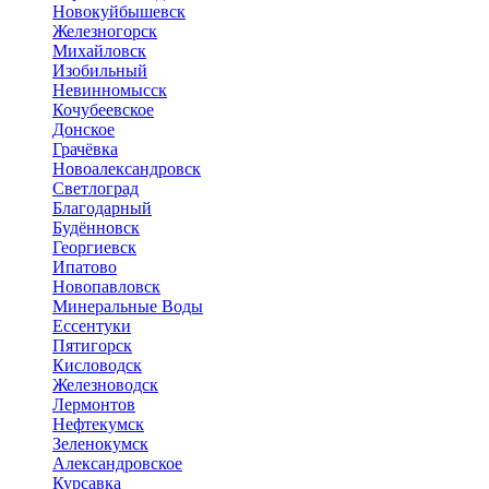
Новокуйбышевск
Железногорск
Михайловск
Изобильный
Невинномысск
Кочубеевское
Донское
Грачёвка
Новоалександровск
Светлоград
Благодарный
Будённовск
Георгиевск
Ипатово
Новопавловск
Минеральные Воды
Ессентуки
Пятигорск
Кисловодск
Железноводск
Лермонтов
Нефтекумск
Зеленокумск
Александровское
Курсавка