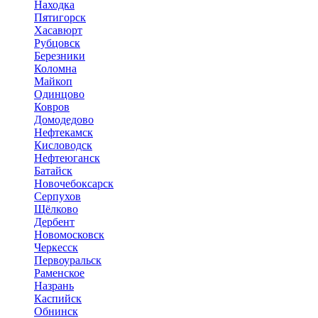
Находка
Пятигорск
Хасавюрт
Рубцовск
Березники
Коломна
Майкоп
Одинцово
Ковров
Домодедово
Нефтекамск
Кисловодск
Нефтеюганск
Батайск
Новочебоксарск
Серпухов
Щёлково
Дербент
Новомосковск
Черкесск
Первоуральск
Раменское
Назрань
Каспийск
Обнинск