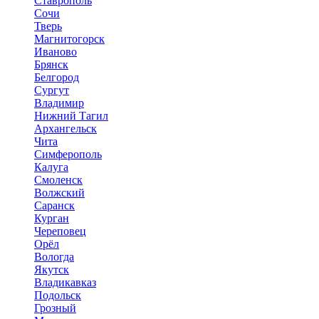
Ставрополь
Сочи
Тверь
Магнитогорск
Иваново
Брянск
Белгород
Сургут
Владимир
Нижний Тагил
Архангельск
Чита
Симферополь
Калуга
Смоленск
Волжский
Саранск
Курган
Череповец
Орёл
Вологда
Якутск
Владикавказ
Подольск
Грозный