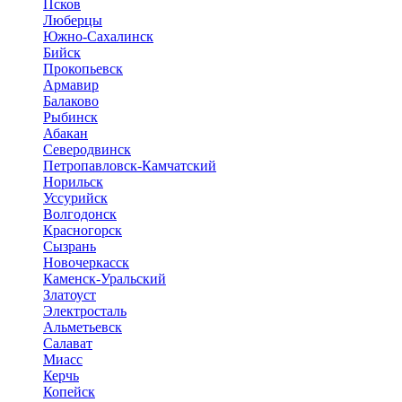
Псков
Люберцы
Южно-Сахалинск
Бийск
Прокопьевск
Армавир
Балаково
Рыбинск
Абакан
Северодвинск
Петропавловск-Камчатский
Норильск
Уссурийск
Волгодонск
Красногорск
Сызрань
Новочеркасск
Каменск-Уральский
Златоуст
Электросталь
Альметьевск
Салават
Миасс
Керчь
Копейск