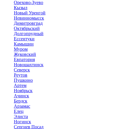
Орехово-Зуево
Кызыл
Новый Уренгой
Невинномысск
Димитровград
Октябрьский
Долгопрудный
Ессентуки
Камышин
Муром
Жуковский
Евпатория
Новошахтинск
Северск
Реутов
Пушкино
Артем
Ноябрьск
Ачинск
Бердск
Арзамас
Елец
Элиста
Ногинск
Сергиев Посад