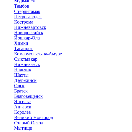
Мурманск
Тамбов
Стерлитамак
Петрозаводск
Кострома
Нижневартовск
Новороссийск
Йошкар-Ола
Химки
Таганрог
Комсомольск-на-Амуре
Сыктывкар
Нижнекамск
Нальчик
Шахты
Дзержинск
Орск
Братск
Благовещенск
Энгельс
Ангарск
Королёв
Великий Новгород
Старый Оскол
Мытищи