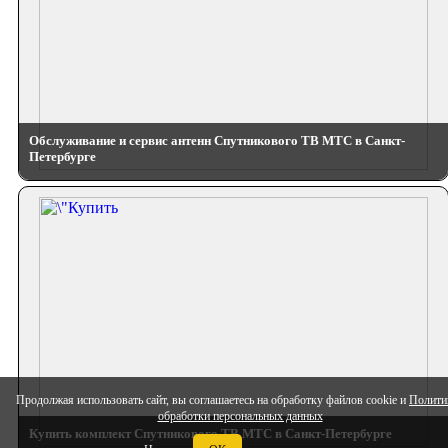
Обслуживание и сервис антенн Спутникового ТВ МТС в Санкт-
Петербурге
Продолжая использовать сайт, вы соглашаетесь на обработку файлов cookie и
Полити
обработки персональных данных
Купить комплект Спутникового ТВ МТС в Санкт-Петербурге