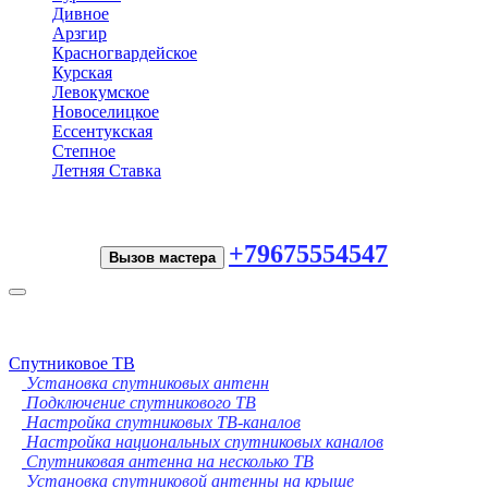
Дивное
Арзгир
Красногвардейское
Курская
Левокумское
Новоселицкое
Ессентукская
Степное
Летняя Ставка
+79675554547
Вызов мастера
Toggle
navigation
Спутниковое ТВ
Установка спутниковых антенн
Подключение спутникового ТВ
Настройка спутниковых ТВ-каналов
Настройка национальных спутниковых каналов
Спутниковая антенна на несколько ТВ
Установка спутниковой антенны на крыше