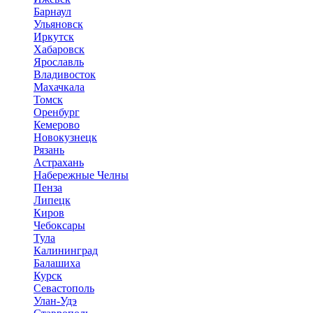
Барнаул
Ульяновск
Иркутск
Хабаровск
Ярославль
Владивосток
Махачкала
Томск
Оренбург
Кемерово
Новокузнецк
Рязань
Астрахань
Набережные Челны
Пенза
Липецк
Киров
Чебоксары
Тула
Калининград
Балашиха
Курск
Севастополь
Улан-Удэ